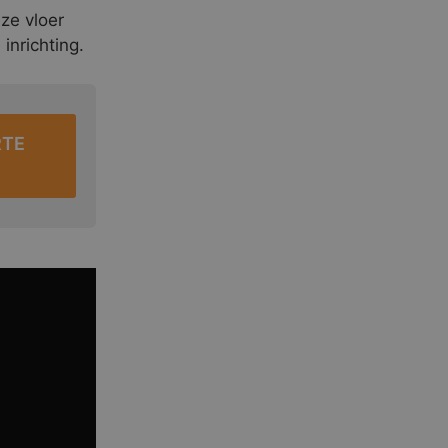
eze vloer
inrichting.
RTE