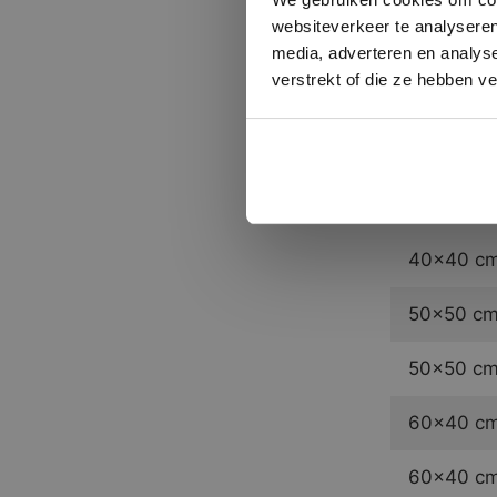
natuursteen-
websiteverkeer te analyseren
te schotele
media, adverteren en analys
tegels los k
verstrekt of die ze hebben v
Ook het voe
te zijn van 
Formate
40×40 cm.
50×50 cm.
50×50 cm.
60×40 cm.
60×40 cm.