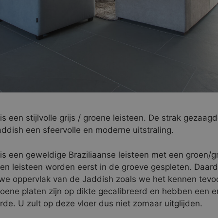
s een stijlvolle grijs / groene leisteen. De strak gezaag
ddish een sfeervolle en moderne uitstraling.
is een geweldige Braziliaanse leisteen met een groen/gri
len leisteen worden eerst in de groeve gespleten. Daar
we oppervlak van de Jaddish zoals we het kennen tevoo
roene platen zijn op dikte gecalibreerd en hebben een 
rde. U zult op deze vloer dus niet zomaar uitglijden.