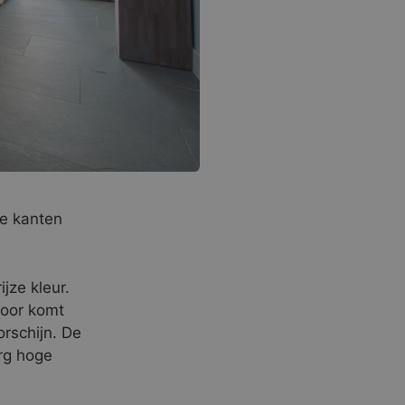
de kanten
jze kleur.
door komt
rschijn. De
erg hoge