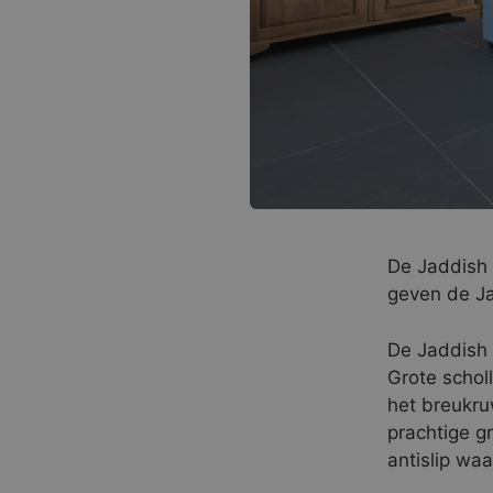
De Jaddish i
geven de Ja
De Jaddish 
Grote schol
het breukru
prachtige g
antislip waa