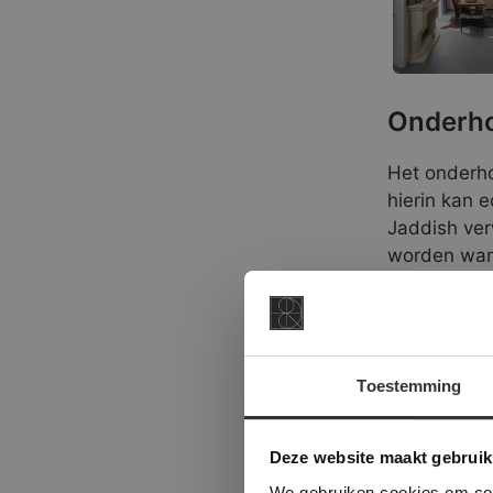
Onderho
Het onderh
hierin kan 
Jaddish ve
worden wann
verwerkt, d
we u hier g
Laat ons da
Toestemming
vervolgens 
zorgeloos v
This Cookie
Deze websi
Deze website maakt gebruik
onze websit
Deze Brazil
We gebruiken cookies om cont