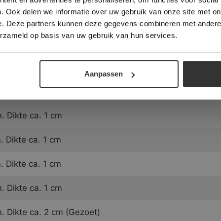
speciaallijm. Dit materiaal is namelijk geneigd tijdens 
. Ook delen we informatie over uw gebruik van onze site met on
n. Wanneer er een verkeerde lijm gebruikt wordt, zullen 
e. Deze partners kunnen deze gegevens combineren met andere i
ALLES ACCEPTEREN
ALLES AFWIJZEN
omen te liggen.
erzameld op basis van uw gebruik van hun services.
DETAILS WEERGEVEN
gmateriaal dat gebruikt wordt om de Jaddish te voegen 
zuren.
Aanpassen
n:
 Dikte ca. 1 cm
 Dikte ca. 1 cm
 Dikte ca. 1 cm
 Dikte ca. 1 cm
 Dikte ca. 2 cm (Gezoet)