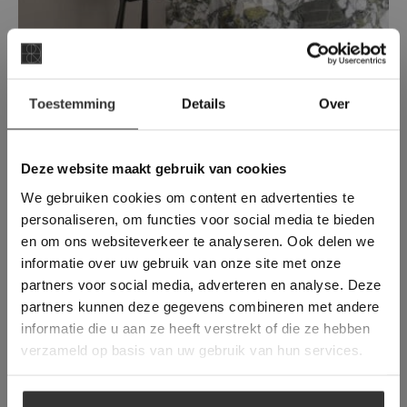
×
Toestemming
Details
Over
Deze website maakt
Ariostea | Marmi Classici – Luxury
gebruik van cookies.
White
This Cookie Banner was deleted and is no
Deze website maakt gebruik van cookies
Luxe Wit-Groen Marmer in Overvloed
longer working. Please contact the website
We gebruiken cookies om content en advertenties te
administrator.
Deze website gebruikt cookies om de
personaliseren, om functies voor social media te bieden
gebruikerservaring te verbeteren. Door
en om ons websiteverkeer te analyseren. Ook delen we
gebruik te maken van onze website geeft u
informatie over uw gebruik van onze site met onze
toestemming voor alle cookies in
partners voor social media, adverteren en analyse. Deze
overeenstemming met ons cookiebeleid.
Lees
verder
partners kunnen deze gegevens combineren met andere
informatie die u aan ze heeft verstrekt of die ze hebben
ALLES ACCEPTEREN
verzameld op basis van uw gebruik van hun services.
ALLES AFWIJZEN