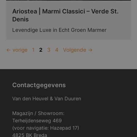
Ariostea | Marmi Classici – Verde St.
Denis
Levendige Luxe in Echt Groen Marmer
Pagina
Pagina
Pagina
Pagina
←
vorige
1
2
3
4
Volgende
→
Contactgegevens
Van den Heuvel & Van Duuren
Magazijn / Showroom:
Terheijdenseweg 469
(voor navigatie: Hazepad 17)
4825 BK Breda