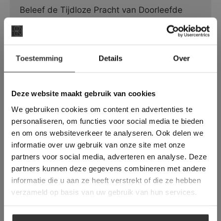
Beleef de Tijdloze Pracht van Doorleefde
Steen met Carved Oppervlak
×
Toestemming
Details
Over
Deze website maakt
gebruik van cookies.
This Cookie Banner was deleted and is no
Deze website maakt gebruik van cookies
longer working. Please contact the website
We gebruiken cookies om content en advertenties te
administrator.
Deze website gebruikt cookies om de
personaliseren, om functies voor social media te bieden
gebruikerservaring te verbeteren. Door
en om ons websiteverkeer te analyseren. Ook delen we
gebruik te maken van onze website geeft u
informatie over uw gebruik van onze site met onze
toestemming voor alle cookies in
partners voor social media, adverteren en analyse. Deze
overeenstemming met ons cookiebeleid.
Lees
Kronos | Le Reverse – Nuit Antique |
verder
partners kunnen deze gegevens combineren met andere
Keramiek
informatie die u aan ze heeft verstrekt of die ze hebben
ALLES ACCEPTEREN
verzameld op basis van uw gebruik van hun services.
Beleef de Tijdloze Pracht van Doorleefde
Steen
ALLES AFWIJZEN