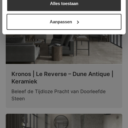
Alles toestaan
DETAILS WEERGEVEN
Aanpassen
Kronos | Le Reverse – Dune Antique |
Keramiek
Beleef de Tijdloze Pracht van Doorleefde
Steen