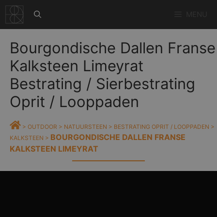
Ga
MENU
naar
de
inhoud
Bourgondische Dallen Franse
Kalksteen Limeyrat
Bestrating / Sierbestrating
Oprit / Looppaden
>
OUTDOOR
>
NATUURSTEEN
>
BESTRATING OPRIT / LOOPPADEN
>
BOURGONDISCHE DALLEN FRANSE
KALKSTEEN
>
KALKSTEEN LIMEYRAT