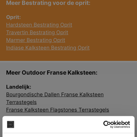
Meer Bestrating voor de oprit:
Oprit:
Hardsteen Bestrating Oprit
Travertin Bestrating Oprit
Marmer Bestrating Oprit
Indiase Kalksteen Bestrating Oprit
Meer Outdoor Franse Kalksteen:
Landelijk:
Bourgondische Dallen Franse Kalksteen
Terrastegels
Franse Kalksteen Flagstones Terrastegels
Split:
Franse Kalksteen Split
×