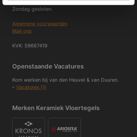
Ma. t/m Zat: 8:30 tot 17:00
Zondag gesloten.
Algemene voorwaarden
Mail ons
KVK: 59667419
Openstaande Vacatures
Kom werken bij van den Heuvel & van Duuren.
–
Vacatures (1)
Merken Keramiek Vloertegels