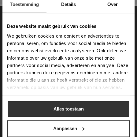
Toestemming
Details
Over
Deze website maakt
gebruik van cookies.
Contactgegevens
This Cookie Banner was deleted and is no
Deze website maakt gebruik van cookies
longer working. Please contact the website
Van den Heuvel & Van Duuren
We gebruiken cookies om content en advertenties te
administrator.
Deze website gebruikt cookies om de
personaliseren, om functies voor social media te bieden
gebruikerservaring te verbeteren. Door
Magazijn / Showroom:
en om ons websiteverkeer te analyseren. Ook delen we
gebruik te maken van onze website geeft u
Terheijdenseweg 469
informatie over uw gebruik van onze site met onze
toestemming voor alle cookies in
(voor navigatie: Hazepad 17)
partners voor social media, adverteren en analyse. Deze
overeenstemming met ons cookiebeleid.
Lees
verder
4825 BK Breda
partners kunnen deze gegevens combineren met andere
informatie die u aan ze heeft verstrekt of die ze hebben
ALLES ACCEPTEREN
tel: 076-3030554
verzameld op basis van uw gebruik van hun services.
ALLES AFWIJZEN
E-mail: info@vdh-vd.nl
Alles toestaan
Openingstijden Breda:
DETAILS WEERGEVEN
Kantoor:
Aanpassen