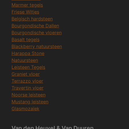
Marmer tegels
Friese Witjes
Belgisch hardsteen
Bourgondische Dallen
Bourgondische vloeren
Basalt tegels
Blackberry natuursteen
Harappa Stone
Natuursteen
Leisteen Tegels
Graniet vloer
Terrazzo vloer
Travertin vloer
Noorse leisteen
Mustang leisteen
Glasmozaïek
Van den Heuvel & Van Duuren