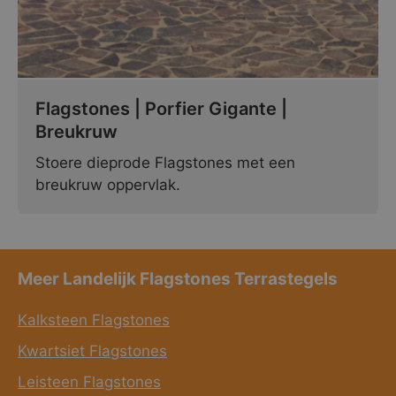
Flagstones | Porfier Gigante |
Breukruw
Stoere dieprode Flagstones met een
breukruw oppervlak.
Meer Landelijk Flagstones Terrastegels
Kalksteen Flagstones
Kwartsiet Flagstones
Leisteen Flagstones