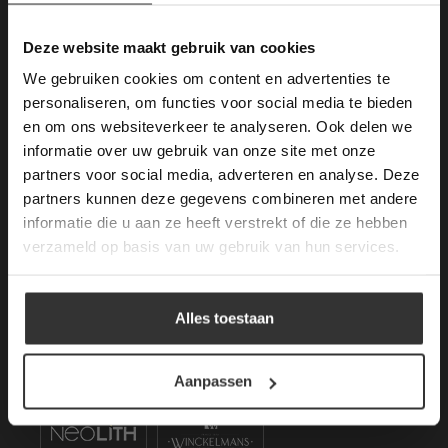
Algemene voorwaarden
gebruik van cookies.
Mail ons
This Cookie Banner was deleted and is no
Deze website maakt gebruik van cookies
longer working. Please contact the website
KVK: 59667419
We gebruiken cookies om content en advertenties te
administrator.
Deze website gebruikt cookies om de
personaliseren, om functies voor social media te bieden
gebruikerservaring te verbeteren. Door
en om ons websiteverkeer te analyseren. Ook delen we
Openstaande Vacatures
gebruik te maken van onze website geeft u
informatie over uw gebruik van onze site met onze
toestemming voor alle cookies in
partners voor social media, adverteren en analyse. Deze
overeenstemming met ons cookiebeleid.
Lees
Kom werken bij van den Heuvel & van Duuren.
verder
partners kunnen deze gegevens combineren met andere
–
Vacatures (1)
informatie die u aan ze heeft verstrekt of die ze hebben
ALLES ACCEPTEREN
verzameld op basis van uw gebruik van hun services.
Merken Keramiek Vloertegels
ALLES AFWIJZEN
Alles toestaan
DETAILS WEERGEVEN
Aanpassen