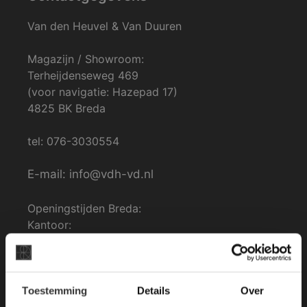
Van den Heuvel & Van Duuren
Magazijn / Showroom:
Terheijdenseweg 469
(voor navigatie: Hazepad 17)
4825 BK Breda
tel: 076-3030554
E-mail: info@vdh-vd.nl
Openingstijden Breda:
Kantoor:
Ma. t/m Zat: 8:30 tot 17:00
Zondag gesloten.
×
Toestemming
Details
Over
Deze website maakt