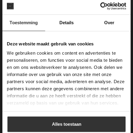
E-mail: info@vdh-vd.nl
×
Openingstijden Breda:
Toestemming
Details
Over
Kantoor:
Deze website maakt
gebruik van cookies.
Ma. t/m Zat: 8:30 tot 17:00
This Cookie Banner was deleted and is no
Deze website maakt gebruik van cookies
Zondag gesloten.
longer working. Please contact the website
We gebruiken cookies om content en advertenties te
administrator.
Algemene voorwaarden
Deze website gebruikt cookies om de
personaliseren, om functies voor social media te bieden
gebruikerservaring te verbeteren. Door
Mail ons
en om ons websiteverkeer te analyseren. Ook delen we
gebruik te maken van onze website geeft u
informatie over uw gebruik van onze site met onze
toestemming voor alle cookies in
KVK: 59667419
partners voor social media, adverteren en analyse. Deze
overeenstemming met ons cookiebeleid.
Lees
verder
partners kunnen deze gegevens combineren met andere
informatie die u aan ze heeft verstrekt of die ze hebben
Openstaande Vacatures
ALLES ACCEPTEREN
verzameld op basis van uw gebruik van hun services.
Kom werken bij van den Heuvel & van Duuren.
ALLES AFWIJZEN
–
Vacatures (1)
Alles toestaan
DETAILS WEERGEVEN