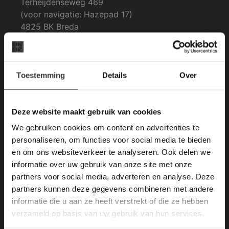
Terheijdenseweg 469
(voor navigatie: Hazepad 17)
4825 BK Breda
tel: 076-3030554
×
E-mail: info@vdh-vd.nl
Toestemming
Details
Over
Deze website maakt
gebruik van cookies.
Openingstijden Breda:
This Cookie Banner was deleted and is no
Deze website maakt gebruik van cookies
Kantoor:
longer working. Please contact the website
We gebruiken cookies om content en advertenties te
administrator.
Ma. t/m Zat: 8:30 tot 17:00
Deze website gebruikt cookies om de
personaliseren, om functies voor social media te bieden
gebruikerservaring te verbeteren. Door
Zondag gesloten.
en om ons websiteverkeer te analyseren. Ook delen we
gebruik te maken van onze website geeft u
informatie over uw gebruik van onze site met onze
toestemming voor alle cookies in
Algemene voorwaarden
partners voor social media, adverteren en analyse. Deze
overeenstemming met ons cookiebeleid.
Lees
Mail ons
verder
partners kunnen deze gegevens combineren met andere
informatie die u aan ze heeft verstrekt of die ze hebben
KVK: 59667419
ALLES ACCEPTEREN
verzameld op basis van uw gebruik van hun services.