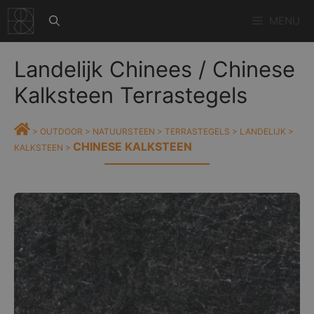
Ga
MENU
naar
de
inhoud
Landelijk Chinees / Chinese
Kalksteen Terrastegels
>
OUTDOOR
>
NATUURSTEEN
>
TERRASTEGELS
>
LANDELIJK
>
CHINESE KALKSTEEN
KALKSTEEN
>