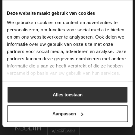
gebruik van cookies.
Mail ons
This Cookie Banner was deleted and is no
Deze website maakt gebruik van cookies
longer working. Please contact the website
KVK: 59667419
We gebruiken cookies om content en advertenties te
administrator.
Deze website gebruikt cookies om de
personaliseren, om functies voor social media te bieden
gebruikerservaring te verbeteren. Door
en om ons websiteverkeer te analyseren. Ook delen we
Openstaande Vacatures
gebruik te maken van onze website geeft u
informatie over uw gebruik van onze site met onze
toestemming voor alle cookies in
partners voor social media, adverteren en analyse. Deze
overeenstemming met ons cookiebeleid.
Lees
Kom werken bij van den Heuvel & van Duuren.
verder
partners kunnen deze gegevens combineren met andere
–
Vacatures (1)
informatie die u aan ze heeft verstrekt of die ze hebben
ALLES ACCEPTEREN
verzameld op basis van uw gebruik van hun services.
Merken Keramiek Vloertegels
ALLES AFWIJZEN
Alles toestaan
DETAILS WEERGEVEN
Aanpassen