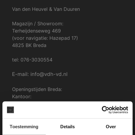
Van den Heuvel & Van Duuren
Magazijn / Showroom:
Terheijdenseweg 469
(voor navigatie: Hazepad 17)
4825 BK Breda
tel: 076-3030554
E-mail: info@vdh-vd.nl
Openingstijden Breda:
Kantoor:
Ma. t/m Zat: 8:30 tot 17:00
Zondag gesloten.
×
Toestemming
Details
Over
Deze website maakt
Algemene voorwaarden