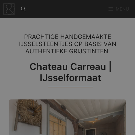
Ga
MENU
naar
de
inhoud
PRACHTIGE HANDGEMAAKTE
IJSSELSTEENTJES OP BASIS VAN
AUTHENTIEKE GRIJSTINTEN.
Chateau Carreau |
IJsselformaat