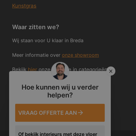
Kunstgras
Waar zitten we?
Wij staan voor U klaar in Breda
Meer informatie over
onze showroom
Bekijk
hier
onze website in categorieën
ingedeeld.
Hoe kunnen wij u verder
helpen?
Volg ons ook op Social Media
VRAAG OFFERTE AAN
Of bekijk interieurs met deze vloer