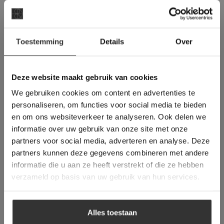
projecten:
×
Toestemming
Details
Over
Deze website maakt
gebruik van cookies.
This Cookie Banner was deleted and is no
Deze website maakt gebruik van cookies
longer working. Please contact the website
We gebruiken cookies om content en advertenties te
administrator.
Deze website gebruikt cookies om de
personaliseren, om functies voor social media te bieden
gebruikerservaring te verbeteren. Door
en om ons websiteverkeer te analyseren. Ook delen we
gebruik te maken van onze website geeft u
Landelijk / Klassieke IJsselsteentjes in
informatie over uw gebruik van onze site met onze
toestemming voor alle cookies in
Almere
partners voor social media, adverteren en analyse. Deze
overeenstemming met ons cookiebeleid.
Lees
verder
partners kunnen deze gegevens combineren met andere
informatie die u aan ze heeft verstrekt of die ze hebben
ALLES ACCEPTEREN
verzameld op basis van uw gebruik van hun services.
ALLES AFWIJZEN
Alles toestaan