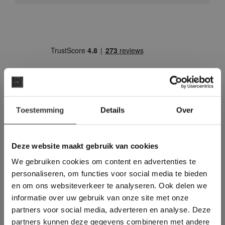
×
Toestemming
Details
Over
Deze website maakt
gebruik van cookies.
Vraag direct een
This Cookie Banner was deleted and is no
Deze website maakt gebruik van cookies
vrijblijvende offerte aan:
longer working. Please contact the website
We gebruiken cookies om content en advertenties te
administrator.
Deze website gebruikt cookies om de
Een offerte aanvragen bij van den
personaliseren, om functies voor social media te bieden
gebruikerservaring te verbeteren. Door
en om ons websiteverkeer te analyseren. Ook delen we
Heuvel & van Duuren is handwerk. Wij
gebruik te maken van onze website geeft u
informatie over uw gebruik van onze site met onze
denken met u mee, maken een prijs op
toestemming voor alle cookies in
partners voor social media, adverteren en analyse. Deze
overeenstemming met ons cookiebeleid.
Lees
basis van het leveradres en eventueel is
verder
partners kunnen deze gegevens combineren met andere
een prijs voor het legwerk ook direct op