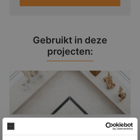
Gebruikt in deze
projecten:
Moderne Marmeren Vloertegels in
Riland
×