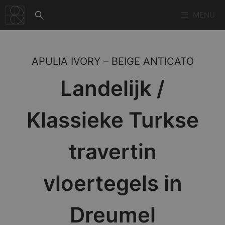
Ga
MENU
naar
de
inhoud
APULIA IVORY – BEIGE ANTICATO
Landelijk /
Klassieke Turkse
travertin
vloertegels in
Dreumel