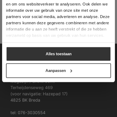
gebruikerservaring te verbeteren. Door
VOOR APULIA IVORY BEIGE
en om ons websiteverkeer te analyseren. Ook delen we
gebruik te maken van onze website geeft u
‘ANTICATO’
informatie over uw gebruik van onze site met onze
toestemming voor alle cookies in
partners voor social media, adverteren en analyse. Deze
overeenstemming met ons cookiebeleid.
Lees
verder
partners kunnen deze gegevens combineren met andere
informatie die u aan ze heeft verstrekt of die ze hebben
ALLES ACCEPTEREN
verzameld op basis van uw gebruik van hun services.
ALLES AFWIJZEN
Alles toestaan
Contactgegevens
DETAILS WEERGEVEN
Van den Heuvel & Van Duuren
Aanpassen
Magazijn / Showroom:
Terheijdenseweg 469
(voor navigatie: Hazepad 17)
4825 BK Breda
tel: 076-3030554