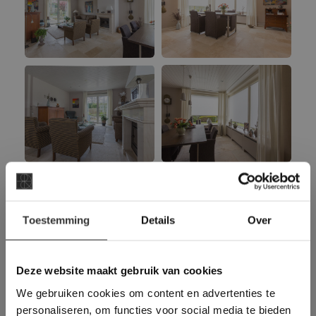
×
Heeft u interesse in deze
Toestemming
Details
Over
Deze website maakt
tegel?
gebruik van cookies.
This Cookie Banner was deleted and is no
Deze website maakt gebruik van cookies
longer working. Please contact the website
We gebruiken cookies om content en advertenties te
administrator.
VRAAG DIRECT EEN OFFERTE AAN
Deze website gebruikt cookies om de
personaliseren, om functies voor social media te bieden