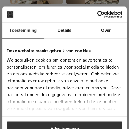
×
Toestemming
Details
Over
Deze website maakt
gebruik van cookies.
This Cookie Banner was deleted and is no
Deze website maakt gebruik van cookies
longer working. Please contact the website
We gebruiken cookies om content en advertenties te
administrator.
Deze website gebruikt cookies om de
personaliseren, om functies voor social media te bieden
gebruikerservaring te verbeteren. Door
en om ons websiteverkeer te analyseren. Ook delen we
gebruik te maken van onze website geeft u
informatie over uw gebruik van onze site met onze
toestemming voor alle cookies in
partners voor social media, adverteren en analyse. Deze
overeenstemming met ons cookiebeleid.
Lees
verder
partners kunnen deze gegevens combineren met andere
informatie die u aan ze heeft verstrekt of die ze hebben
ALLES ACCEPTEREN
verzameld op basis van uw gebruik van hun services.
ALLES AFWIJZEN
Alles toestaan