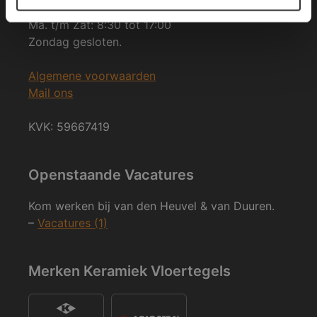
Ma. t/m Zat: 8:30 tot 17:00
Zondag gesloten.
Algemene voorwaarden
Mail ons
KVK: 59667419
Openstaande Vacatures
Kom werken bij van den Heuvel & van Duuren.
–
Vacatures (1)
Merken Keramiek Vloertegels