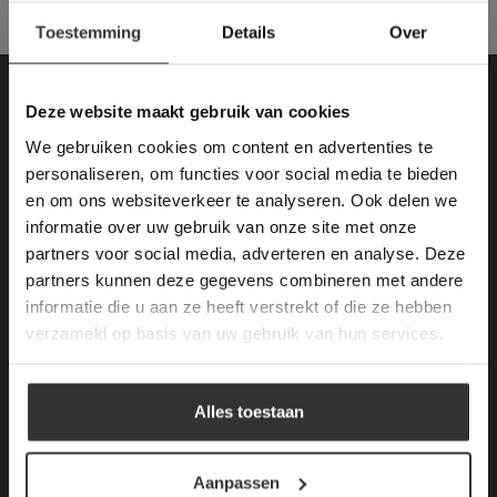
×
Toestemming
Details
Over
Deze website maakt
gebruik van cookies.
This Cookie Banner was deleted and is no
Contactgegevens
Deze website maakt gebruik van cookies
longer working. Please contact the website
We gebruiken cookies om content en advertenties te
administrator.
Van den Heuvel & Van Duuren
Deze website gebruikt cookies om de
personaliseren, om functies voor social media te bieden
gebruikerservaring te verbeteren. Door
en om ons websiteverkeer te analyseren. Ook delen we
gebruik te maken van onze website geeft u
Magazijn / Showroom:
informatie over uw gebruik van onze site met onze
toestemming voor alle cookies in
Terheijdenseweg 469
partners voor social media, adverteren en analyse. Deze
overeenstemming met ons cookiebeleid.
Lees
(voor navigatie: Hazepad 17)
verder
partners kunnen deze gegevens combineren met andere
4825 BK Breda
informatie die u aan ze heeft verstrekt of die ze hebben
ALLES ACCEPTEREN
verzameld op basis van uw gebruik van hun services.
tel: 076-3030554
ALLES AFWIJZEN
E-mail: info@vdh-vd.nl
Alles toestaan
DETAILS WEERGEVEN
Openingstijden Breda:
Kantoor:
Aanpassen