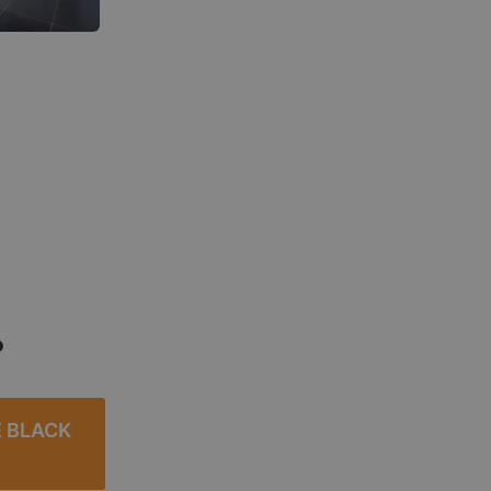
?
 BLACK