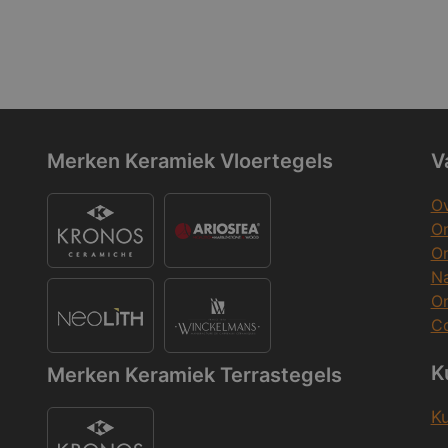
Merken Keramiek Vloertegels
V
Ov
On
O
Na
O
Co
K
Merken Keramiek Terrastegels
K