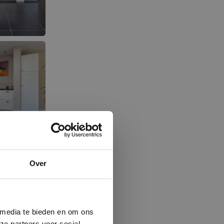
×
Over
ministrator.
e maken van
beleid.
Lees
 media te bieden en om ons
ze partners voor social