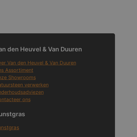
an den Heuvel & Van Duuren
er Van den Heuvel & Van Duuren
s Assortiment
nze Showrooms
tuursteen verwerken
nderhoudsadviezen
ntacteer ons
unstgras
unstgras