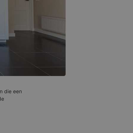
n die een
de