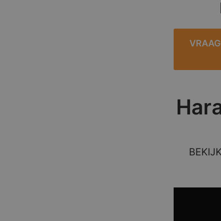
VRAAG
Hara
BEKIJ