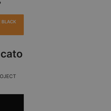
?
 BLACK
icato
ROJECT