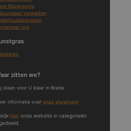
nze Showrooms
tuursteen verwerken
nderhoudsadviezen
ntacteer ons
unstgras
unstgras
aar zitten we?
j staan voor U klaar in Breda
er informatie over
onze showroom
kijk
hier
onze website in categorieën
gedeeld.