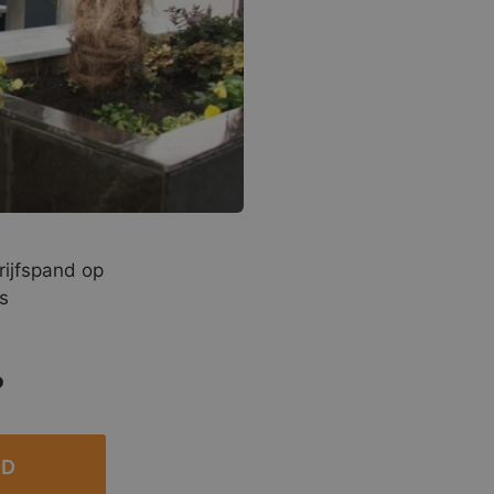
rijfspand op
s
?
ED