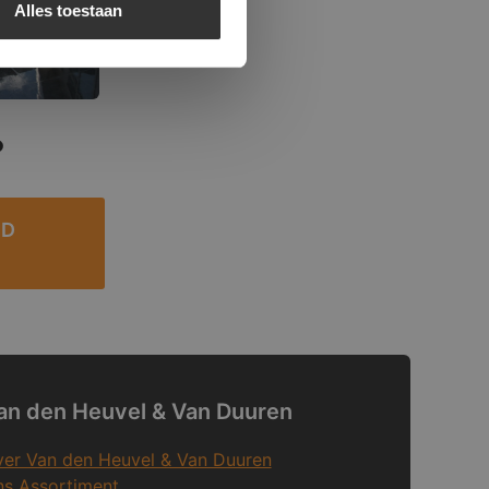
Alles toestaan
?
ED
an den Heuvel & Van Duuren
er Van den Heuvel & Van Duuren
s Assortiment