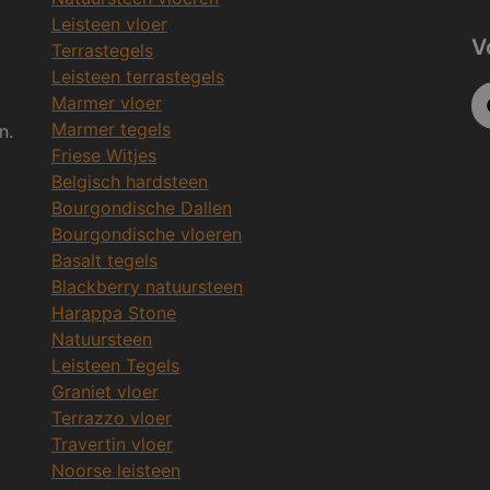
Leisteen vloer
V
Terrastegels
Leisteen terrastegels
Marmer vloer
Marmer tegels
n.
Friese Witjes
Belgisch hardsteen
Bourgondische Dallen
Bourgondische vloeren
Basalt tegels
Blackberry natuursteen
Harappa Stone
Natuursteen
Leisteen Tegels
Graniet vloer
Terrazzo vloer
Travertin vloer
Noorse leisteen