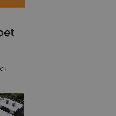
oet
ECT