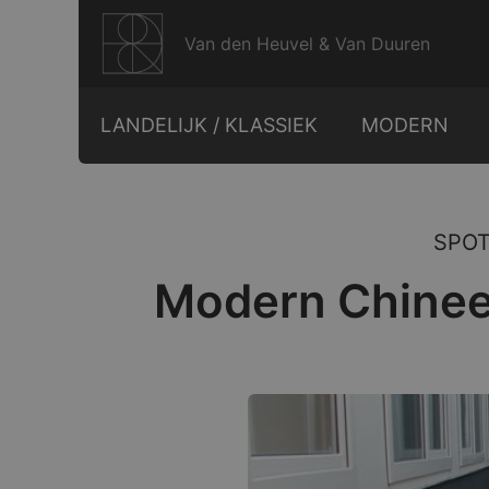
Ga
naar
Van den Heuvel & Van Duuren
de
inhoud
LANDELIJK / KLASSIEK
MODERN
SPOT
Modern Chinees