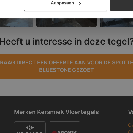
Aanpassen
Heeft u interesse in deze tegel
RAAG DIRECT EEN OFFERTE AAN VOOR DE SPOTT
BLUESTONE GEZOET
Merken Keramiek Vloertegels
V
Ov
On