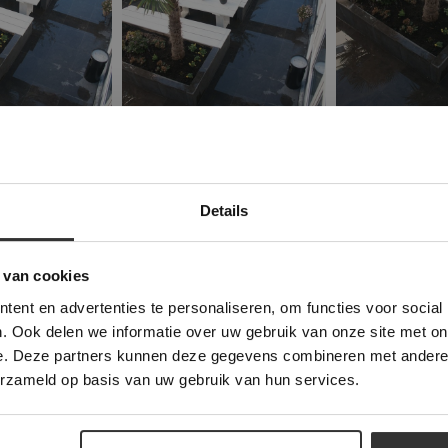
Details
Deze website maakt gebruik van cookies.
 Banner was deleted and is no longer working. Please contact the website ad
te gebruikt cookies om de gebruikerservaring te verbeteren. Door gebruik t
 van cookies
e geeft u toestemming voor alle cookies in overeenstemming met ons cookie
ent en advertenties te personaliseren, om functies voor social
verder
. Ook delen we informatie over uw gebruik van onze site met on
e. Deze partners kunnen deze gegevens combineren met andere i
ALLES ACCEPTEREN
ALLES AFWIJZEN
erzameld op basis van uw gebruik van hun services.
DETAILS WEERGEVEN