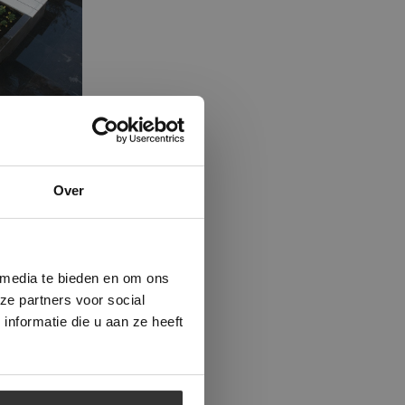
×
Over
ministrator.
e maken van
beleid.
Lees
 media te bieden en om ons
ze partners voor social
nformatie die u aan ze heeft