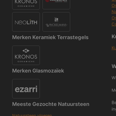
O
Na
O
Co
K
Merken Keramiek Terrastegels
K
W
Merken Glasmozaïek
Wi
Me
Be
Meeste Gezochte Natuursteen
in
Natuursteen vloeren