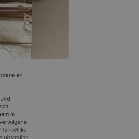
 groene en
hand-
ezit
aam in
vervolgens
 landelijke
e uitstraling