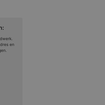
n:
ndwerk.
adres en
gen.