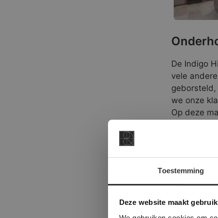
Onderho
De Indigo Hi
vele andere
geborsteld,
we onze kla
Op deze mani
genieten.
Deze Indias
dikte van 2
Toestemming
een zuurarme
kunt u ons 
This Cookie
Deze websi
Deze website maakt gebruik
onze websit
De Indigo Hi
We gebruiken cookies om cont