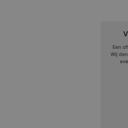
V
Een of
Wij den
eve