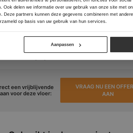
. Ook delen we informatie over uw gebruik van onze site met on
n:
e. Deze partners kunnen deze gegevens combineren met andere i
ALLES ACCEPTEREN
ALLES AFWIJZEN
erzameld op basis van uw gebruik van hun services.
cm breed. Wisselende lengte. Dikte 2 cm
DETAILS WEERGEVEN
ingen voor deze tegels:
Aanpassen
keuken, hal / gang, toilet, badkamer
VRAAG NU EEN OFFE
rect een vrijblijvende
 aan voor deze vloer:
AAN