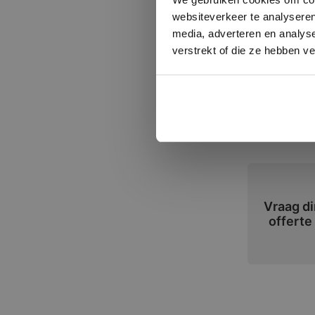
websiteverkeer te analyseren
Formate
media, adverteren en analys
verstrekt of die ze hebben v
Banen 56 
Toepass
Woonkamer, 
Vraag di
offerte