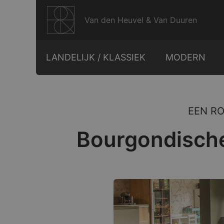
Ga
naar
Van den Heuvel & Van Duuren
de
inhoud
LANDELIJK / KLASSIEK
MODERN
EEN R
Bourgondische 