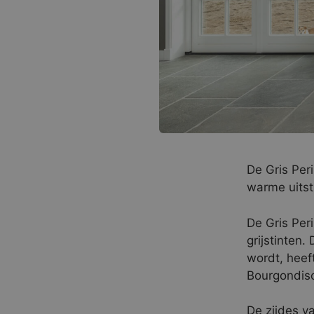
De Gris Per
warme uitstr
De Gris Per
grijstinten
wordt, heef
Bourgondisc
De zijdes v