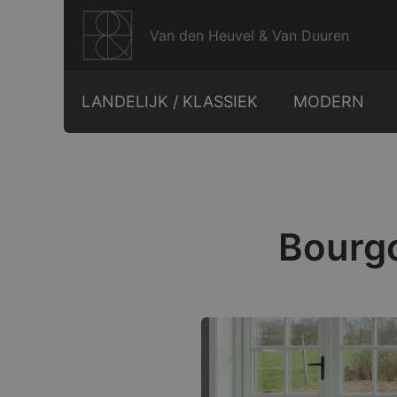
Ga
naar
Van den Heuvel & Van Duuren
de
inhoud
LANDELIJK / KLASSIEK
MODERN
Bourgo