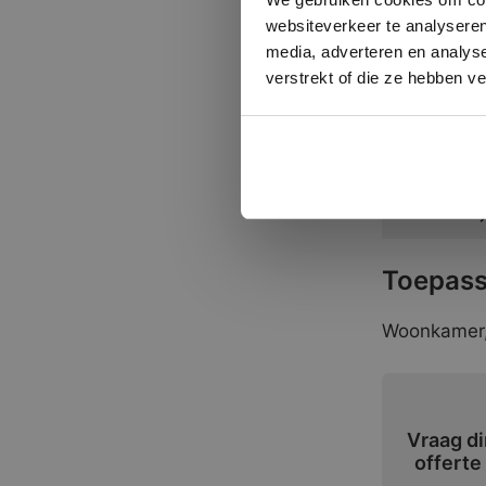
belang dat 
websiteverkeer te analyseren
geven wij u
media, adverteren en analys
verstrekt of die ze hebben v
Formate
Banen vri
Banen vri
Toepass
Woonkamer, 
Vraag di
offerte