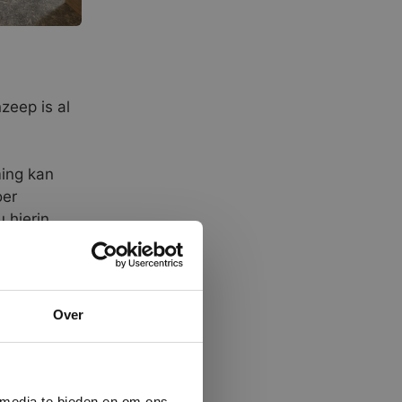
zeep is al
ming kan
oer
 hierin
 genieten
×
orden in
Over
n de
ministrator.
e maken van
beleid.
Lees
n groot
 media te bieden en om ons