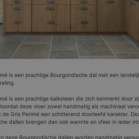
imé is een prachtige Bourgondische dal met een landelij
aling.
imé is een prachtige kalksteen die zich kenmerkt door z
. Doordat deze vloer zowel handmatig als machinaal ver
t de Gris Perimé een schitterend doorleefd karakter. De
he dallen brengen dan ook warmte en sfeer in ieder inte
an deze Bourgondische dallen worden handmatig verou