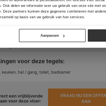
de tegels dan op de juiste manier verwerkt worden. Ook
. Ook delen we informatie over uw gebruik van onze site met on
 graag advies.
e. Deze partners kunnen deze gegevens combineren met andere i
ALLES ACCEPTEREN
ALLES AFWIJZEN
erzameld op basis van uw gebruik van hun services.
n:
DETAILS WEERGEVEN
je lengte, 40 en 50 cm breed. Dikte 19 mm
Aanpassen
je lengte, 50 en 60 cm breed. Dikte 19 mm
ingen voor deze tegels:
keuken, hal / gang, toilet, badkamer
VRAAG NU EEN OFFE
rect een vrijblijvende
 aan voor deze vloer:
AAN