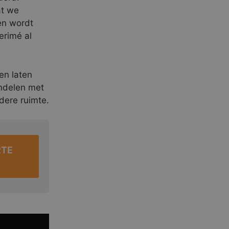
at we
en wordt
erimé al
en laten
andelen met
dere ruimte.
RTE