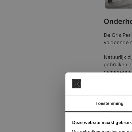
Onderho
De Gris Per
voldoende 
Natuurlijk z
gebruiken. 
geïmpregnee
adviseren. 
van uw vloe
De Gris Per
Toestemming
een flexibel
This Cookie
voegmaterial
Deze websi
Deze website maakt gebruik
onze websit
Dit materia
We gebruiken cookies om cont