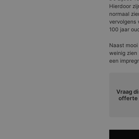
Hierdoor zi
normaal zie
vervolgens w
100 jaar oud
Naast mooi i
weinig zien
een impregn
Vraag di
offerte