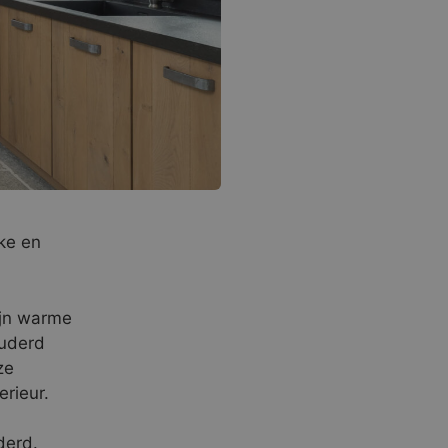
ke en
ijn warme
ouderd
ze
rieur.
derd.