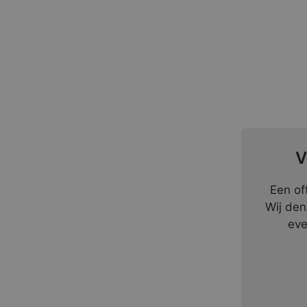
V
Een of
Wij den
eve