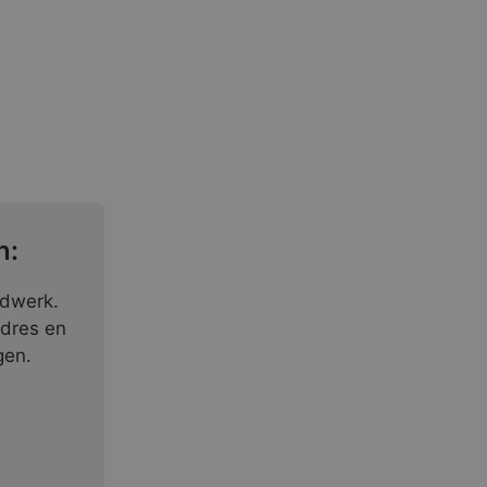
n:
ndwerk.
adres en
gen.