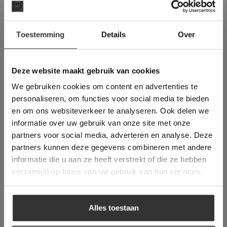
Een offerte aanvragen bij van den
Heuvel & van Duuren is handwerk. Wij
×
Toestemming
Details
Over
denken met u mee, maken een prijs op
Deze website maakt
basis van het leveradres en eventueel is
gebruik van cookies.
een prijs voor het legwerk ook direct op
This Cookie Banner was deleted and is no
Deze website maakt gebruik van cookies
te vragen.
longer working. Please contact the website
We gebruiken cookies om content en advertenties te
administrator.
Deze website gebruikt cookies om de
personaliseren, om functies voor social media te bieden
gebruikerservaring te verbeteren. Door
OFFERTE AANVRAGEN
en om ons websiteverkeer te analyseren. Ook delen we
gebruik te maken van onze website geeft u
informatie over uw gebruik van onze site met onze
toestemming voor alle cookies in
partners voor social media, adverteren en analyse. Deze
overeenstemming met ons cookiebeleid.
Lees
#1 in de categorie vloeren op
verder
partners kunnen deze gegevens combineren met andere
Trustpilot
informatie die u aan ze heeft verstrekt of die ze hebben
ALLES ACCEPTEREN
Binnen 24 uur een passende
verzameld op basis van uw gebruik van hun services.
offerte
ALLES AFWIJZEN
Legwerk vanuit het
Alles toestaan
tegelzettersgilde
DETAILS WEERGEVEN
Meer dan 500 m2 showroom