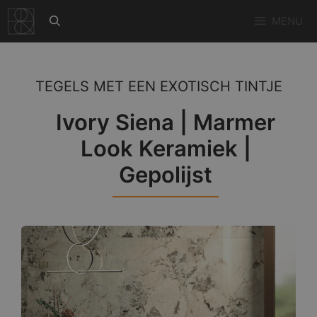
Ga
MENU
naar
de
inhoud
TEGELS MET EEN EXOTISCH TINTJE
Ivory Siena | Marmer
Look Keramiek |
Gepolijst