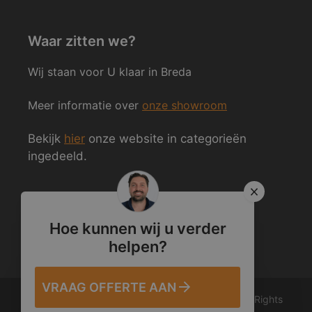
Waar zitten we?
Wij staan voor U klaar in Breda
Meer informatie over
onze showroom
Bekijk
hier
onze website in categorieën
ingedeeld.
Volg ons ook op Social Media
Hoe kunnen wij u verder
helpen?
VRAAG OFFERTE AAN
© 2012 – 2026 Van den Heuvel & Van Duuren. All Rights