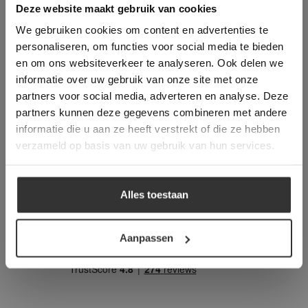
This Cookie Banner was deleted and is no
Deze website maakt gebruik van cookies
projecten:
longer working. Please contact the website
We gebruiken cookies om content en advertenties te
administrator.
Deze website gebruikt cookies om de
personaliseren, om functies voor social media te bieden
gebruikerservaring te verbeteren. Door
en om ons websiteverkeer te analyseren. Ook delen we
gebruik te maken van onze website geeft u
informatie over uw gebruik van onze site met onze
toestemming voor alle cookies in
partners voor social media, adverteren en analyse. Deze
overeenstemming met ons cookiebeleid.
Lees
verder
partners kunnen deze gegevens combineren met andere
informatie die u aan ze heeft verstrekt of die ze hebben
ALLES ACCEPTEREN
verzameld op basis van uw gebruik van hun services.
Landelijke / Klassieke Outdoor
ALLES AFWIJZEN
materialen in Biggekerke
Alles toestaan
DETAILS WEERGEVEN
Aanpassen