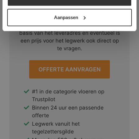
DETAILS WEERGEVEN
Een offerte aanvragen bij van den
Heuvel & van Duuren is handwerk. Wij
Aanpassen
denken met u mee, maken een prijs op
basis van het leveradres en eventueel is
een prijs voor het legwerk ook direct op
te vragen.
OFFERTE AANVRAGEN
#1 in de categorie vloeren op
Trustpilot
Binnen 24 uur een passende
offerte
Legwerk vanuit het
tegelzettersgilde