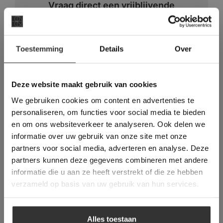
Vraag direct een vrijblijvende
offerte aan voor deze vloer:
×
VRAAG NU EEN OFFERTE AAN
Toestemming
Details
Over
Deze website maakt
gebruik van cookies.
This Cookie Banner was deleted and is no
Deze website maakt gebruik van cookies
longer working. Please contact the website
We gebruiken cookies om content en advertenties te
administrator.
Deze website gebruikt cookies om de
personaliseren, om functies voor social media te bieden
gebruikerservaring te verbeteren. Door
en om ons websiteverkeer te analyseren. Ook delen we
gebruik te maken van onze website geeft u
informatie over uw gebruik van onze site met onze
toestemming voor alle cookies in
partners voor social media, adverteren en analyse. Deze
overeenstemming met ons cookiebeleid.
Lees
verder
partners kunnen deze gegevens combineren met andere
informatie die u aan ze heeft verstrekt of die ze hebben
ALLES ACCEPTEREN
verzameld op basis van uw gebruik van hun services.
Vraag direct een
ALLES AFWIJZEN
vrijblijvende offerte aan:
Alles toestaan