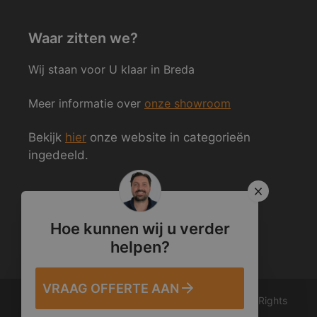
Waar zitten we?
Wij staan voor U klaar in Breda
Meer informatie over
onze showroom
Bekijk
hier
onze website in categorieën
ingedeeld.
Volg ons ook op Social Media
Hoe kunnen wij u verder
helpen?
VRAAG OFFERTE AAN
© 2012 – 2026 Van den Heuvel & Van Duuren. All Rights
Reserved.