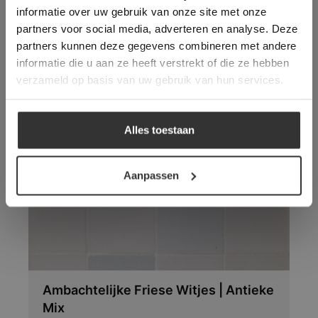
gebruik te maken van onze website geeft u
informatie over uw gebruik van onze site met onze
toestemming voor alle cookies in
partners voor social media, adverteren en analyse. Deze
overeenstemming met ons cookiebeleid.
Lees
verder
partners kunnen deze gegevens combineren met andere
informatie die u aan ze heeft verstrekt of die ze hebben
ALLES ACCEPTEREN
verzameld op basis van uw gebruik van hun services.
Vloeren die wellicht ook
ALLES AFWIJZEN
uw interesse hebben:
Alles toestaan
DETAILS WEERGEVEN
Aanpassen
Ambachtelijke Friese Witjes | Antieke
Mix