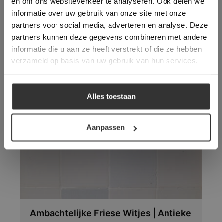
en om ons websiteverkeer te analyseren. Ook delen we
gebruik te maken van onze website geeft u
informatie over uw gebruik van onze site met onze
toestemming voor alle cookies in
partners voor social media, adverteren en analyse. Deze
overeenstemming met ons cookiebeleid.
Lees
verder
partners kunnen deze gegevens combineren met andere
informatie die u aan ze heeft verstrekt of die ze hebben
ALLES ACCEPTEREN
verzameld op basis van uw gebruik van hun services.
Vloeren die wellicht ook
ALLES AFWIJZEN
uw interesse hebben:
Alles toestaan
DETAILS WEERGEVEN
Aanpassen
Ambachtelijke Friese Witjes | Antieke