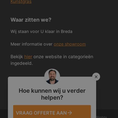
Kunstgras
Waar zitten we?
Wij staan voor U klaar in Breda
Meer informatie over
onze showroom
Bekijk
hier
onze website in categorieën
ingedeeld.
Volg ons ook op Social Media
Hoe kunnen wij u verder
helpen?
VRAAG OFFERTE AAN
© 2012 – 2026 Van den Heuvel & Van Duuren. All Rights