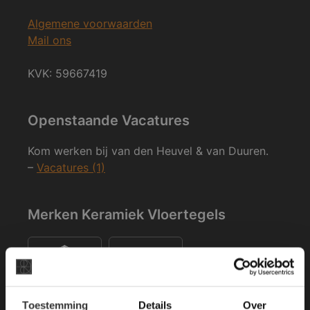
Algemene voorwaarden
Mail ons
KVK: 59667419
Openstaande Vacatures
Kom werken bij van den Heuvel & van Duuren.
–
Vacatures (1)
Merken Keramiek Vloertegels
×
Toestemming
Details
Over