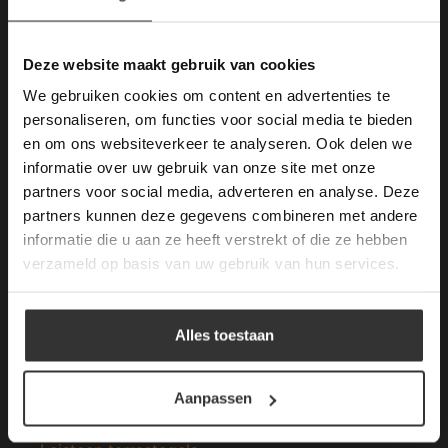
Deze website maakt
gebruik van cookies.
This Cookie Banner was deleted and is no
Deze website maakt gebruik van cookies
Merken Keramiek Terrastegels
longer working. Please contact the website
We gebruiken cookies om content en advertenties te
administrator.
Deze website gebruikt cookies om de
personaliseren, om functies voor social media te bieden
gebruikerservaring te verbeteren. Door
en om ons websiteverkeer te analyseren. Ook delen we
gebruik te maken van onze website geeft u
informatie over uw gebruik van onze site met onze
toestemming voor alle cookies in
partners voor social media, adverteren en analyse. Deze
overeenstemming met ons cookiebeleid.
Lees
Merken Glasmozaïek
verder
partners kunnen deze gegevens combineren met andere
informatie die u aan ze heeft verstrekt of die ze hebben
ALLES ACCEPTEREN
verzameld op basis van uw gebruik van hun services.
ALLES AFWIJZEN
Meeste Gezochte Natuursteen
Alles toestaan
DETAILS WEERGEVEN
Natuursteen vloeren
Aanpassen
Leisteen vloer
Terrastegels