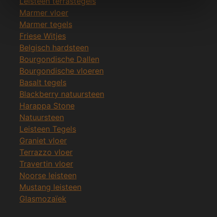
Leisteen terrastegels
Marmer vloer
Marmer tegels
Friese Witjes
Belgisch hardsteen
Bourgondische Dallen
Bourgondische vloeren
Basalt tegels
Blackberry natuursteen
Harappa Stone
Natuursteen
Leisteen Tegels
Graniet vloer
Terrazzo vloer
Travertin vloer
Noorse leisteen
Mustang leisteen
Glasmozaïek