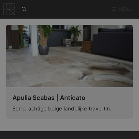
Ga
MENU
naar
de
inhoud
Apulia Scabas | Anticato
Een prachtige beige landelijke travertin.