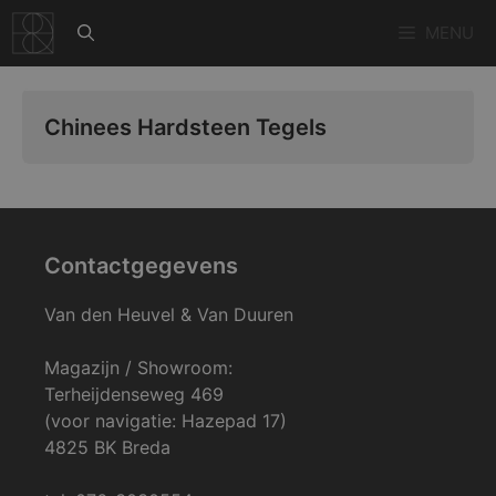
Ga
MENU
naar
de
inhoud
Chinees Hardsteen Tegels
Contactgegevens
Van den Heuvel & Van Duuren
Magazijn / Showroom:
Terheijdenseweg 469
(voor navigatie: Hazepad 17)
4825 BK Breda