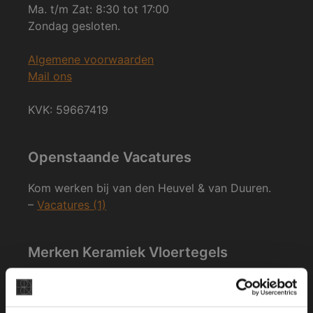
Ma. t/m Zat: 8:30 tot 17:00
Zondag gesloten.
Algemene voorwaarden
Mail ons
KVK: 59667419
Openstaande Vacatures
Kom werken bij van den Heuvel & van Duuren.
–
Vacatures (1)
Merken Keramiek Vloertegels