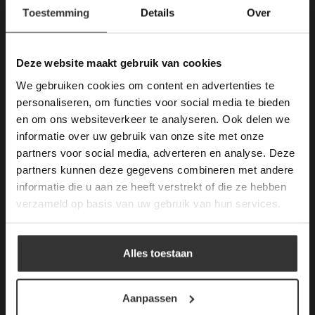
×
Toestemming
Details
Over
Deze website maakt
gebruik van cookies.
This Cookie Banner was deleted and is no
Deze website maakt gebruik van cookies
longer working. Please contact the website
We gebruiken cookies om content en advertenties te
administrator.
Merken Keramiek Terrastegels
Deze website gebruikt cookies om de
personaliseren, om functies voor social media te bieden
gebruikerservaring te verbeteren. Door
en om ons websiteverkeer te analyseren. Ook delen we
gebruik te maken van onze website geeft u
informatie over uw gebruik van onze site met onze
toestemming voor alle cookies in
partners voor social media, adverteren en analyse. Deze
overeenstemming met ons cookiebeleid.
Lees
verder
partners kunnen deze gegevens combineren met andere
Merken Glasmozaïek
informatie die u aan ze heeft verstrekt of die ze hebben
ALLES ACCEPTEREN
verzameld op basis van uw gebruik van hun services.
ALLES AFWIJZEN
Alles toestaan
Meeste Gezochte Natuursteen
DETAILS WEERGEVEN
Aanpassen
Natuursteen vloeren