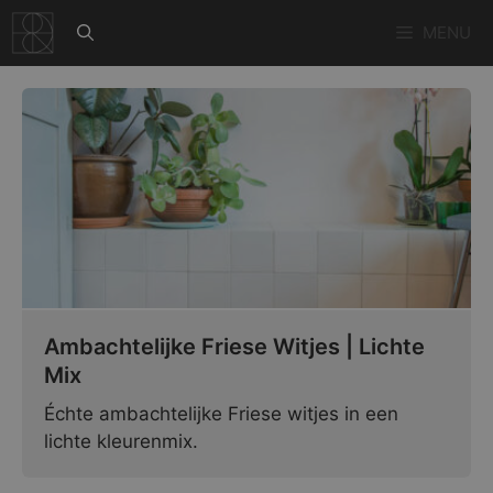
Ga
MENU
naar
de
inhoud
Ambachtelijke Friese Witjes | Lichte
Mix
Échte ambachtelijke Friese witjes in een
lichte kleurenmix.