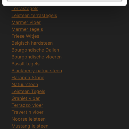
Leisteen vloer
Terrastegels
Leisteen terrastegels
Marmer vloer
Marmer tegels
Friese Witjes
Belgisch hardsteen
Bourgondische Dallen
Bourgondische vloeren
Basalt tegels
Blackberry natuursteen
Harappa Stone
Natuursteen
Leisteen Tegels
Graniet vloer
Terrazzo vloer
Travertin vloer
Noorse leisteen
Mustang leisteen