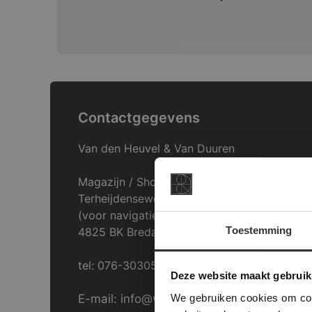
Contactgegevens
Van den Heuvel & Van Duuren
Magazijn / Showroom:
Terheijdenseweg 469
(voor navigatie: Hazepad 17)
Toestemming
4825 BK Breda
This Cookie
tel: 076-3030554
Deze websi
Deze website maakt gebruik
onze websit
We gebruiken cookies om cont
E-mail: info@vdh-vd.nl