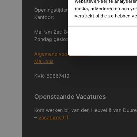
websiteverkeer te analyseren
media, adverteren en analys
Openingstijden Breda:
verstrekt of die ze hebben v
Kantoor:
Ma. t/m Zat: 8:30 tot 17:00
Zondag gesloten.
Algemene voorwaarden
Mail ons
KVK: 59667419
Openstaande Vacatures
Kom werken bij van den Heuvel & van Duure
–
Vacatures (1)