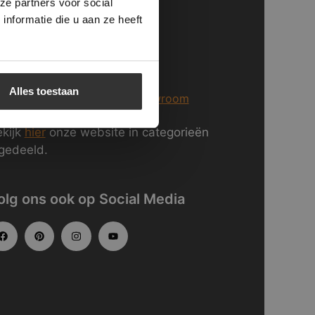
ze partners voor social
nformatie die u aan ze heeft
aar zitten we?
j staan voor U klaar in Breda
Alles toestaan
er informatie over
onze showroom
kijk
hier
onze website in categorieën
gedeeld.
olg ons ook op Social Media