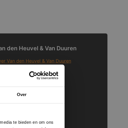
an den Heuvel & Van Duuren
er Van den Heuvel & Van Duuren
s Assortiment
nze Showrooms
tuursteen verwerken
×
nderhoudsadviezen
Over
ntacteer ons
ministrator.
unstgras
e maken van
beleid.
Lees
unstgras
 media te bieden en om ons