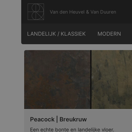
Ga
naar
Van den Heuvel & Van Duuren
de
inhoud
LANDELIJK / KLASSIEK
MODERN
Peacock | Breukruw
Een echte bonte en landelijke vloer.