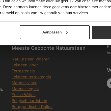
. Ook delen we informatie over uw gebruik van onze site met on
e. Deze partners kunnen deze gegevens combineren met andere i
ALLES ACCEPTEREN
ALLES AFWIJZEN
W
erzameld op basis van uw gebruik van hun services.
Merken Glasmozaïek
DETAILS WEERGEVEN
Wi
Aanpassen
Me
Be
Meeste Gezochte Natuursteen
in
Natuursteen vloeren
Leisteen vloer
V
Terrastegels
Leisteen terrastegels
Marmer vloer
Marmer tegels
n.
Friese Witjes
Belgisch hardsteen
Bourgondische Dallen