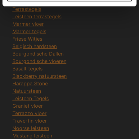
Leisteen vloer
Terrastegels
Leisteen terrastegels
Marmer vloer
Marmer tegels
Friese Witjes
Belgisch hardsteen
Bourgondische Dallen
Bourgondische vloeren
Basalt tegels
Blackberry natuursteen
Harappa Stone
Natuursteen
Leisteen Tegels
Graniet vloer
Terrazzo vloer
Travertin vloer
Noorse leisteen
Mustang leisteen