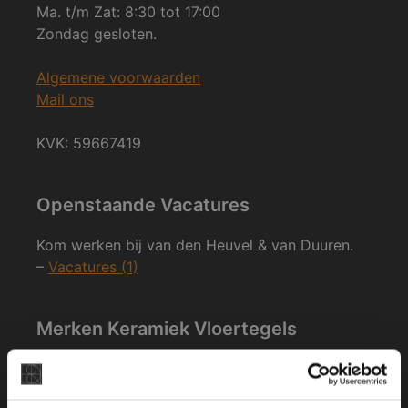
Ma. t/m Zat: 8:30 tot 17:00
Zondag gesloten.
Algemene voorwaarden
Mail ons
KVK: 59667419
Openstaande Vacatures
Kom werken bij van den Heuvel & van Duuren.
–
Vacatures (1)
Merken Keramiek Vloertegels