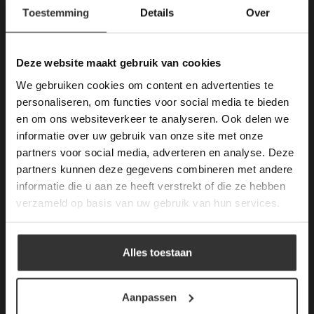
×
Toestemming
Details
Over
Deze website maakt
gebruik van cookies.
This Cookie Banner was deleted and is no
Deze website maakt gebruik van cookies
longer working. Please contact the website
We gebruiken cookies om content en advertenties te
administrator.
Merken Keramiek Terrastegels
Deze website gebruikt cookies om de
personaliseren, om functies voor social media te bieden
gebruikerservaring te verbeteren. Door
en om ons websiteverkeer te analyseren. Ook delen we
gebruik te maken van onze website geeft u
informatie over uw gebruik van onze site met onze
toestemming voor alle cookies in
partners voor social media, adverteren en analyse. Deze
overeenstemming met ons cookiebeleid.
Lees
verder
partners kunnen deze gegevens combineren met andere
Merken Glasmozaïek
informatie die u aan ze heeft verstrekt of die ze hebben
ALLES ACCEPTEREN
verzameld op basis van uw gebruik van hun services.
ALLES AFWIJZEN
Alles toestaan
Meeste Gezochte Natuursteen
DETAILS WEERGEVEN
Aanpassen
Natuursteen vloeren