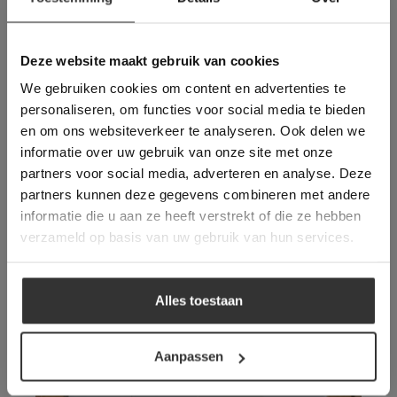
Vloeren die wellicht ook
Deze website maakt
gebruik van cookies.
uw interesse hebben:
This Cookie Banner was deleted and is no
Deze website maakt gebruik van cookies
longer working. Please contact the website
We gebruiken cookies om content en advertenties te
administrator.
Deze website gebruikt cookies om de
personaliseren, om functies voor social media te bieden
gebruikerservaring te verbeteren. Door
en om ons websiteverkeer te analyseren. Ook delen we
gebruik te maken van onze website geeft u
informatie over uw gebruik van onze site met onze
toestemming voor alle cookies in
partners voor social media, adverteren en analyse. Deze
overeenstemming met ons cookiebeleid.
Lees
verder
partners kunnen deze gegevens combineren met andere
informatie die u aan ze heeft verstrekt of die ze hebben
ALLES ACCEPTEREN
verzameld op basis van uw gebruik van hun services.
Ambachtelijke Friese Witjes | Lichte
Mix
ALLES AFWIJZEN
Alles toestaan
DETAILS WEERGEVEN
Aanpassen