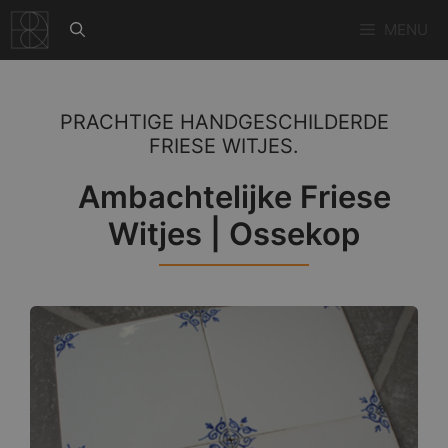
Ga
MENU
naar
de
inhoud
PRACHTIGE HANDGESCHILDERDE
FRIESE WITJES.
Ambachtelijke Friese
Witjes | Ossekop