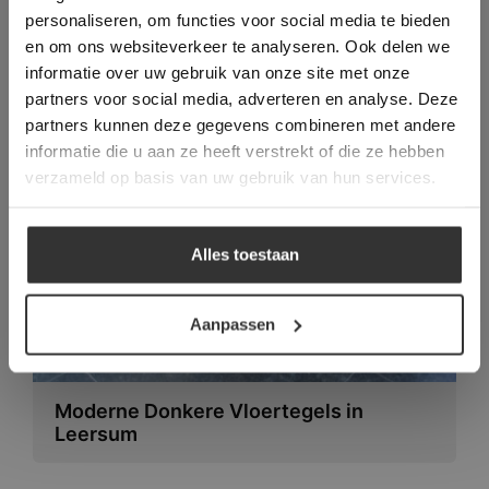
Deze website gebruikt cookies om de
personaliseren, om functies voor social media te bieden
gebruikerservaring te verbeteren. Door
en om ons websiteverkeer te analyseren. Ook delen we
gebruik te maken van onze website geeft u
informatie over uw gebruik van onze site met onze
toestemming voor alle cookies in
partners voor social media, adverteren en analyse. Deze
overeenstemming met ons cookiebeleid.
Lees
Gebruikt in deze
verder
partners kunnen deze gegevens combineren met andere
informatie die u aan ze heeft verstrekt of die ze hebben
projecten:
ALLES ACCEPTEREN
verzameld op basis van uw gebruik van hun services.
ALLES AFWIJZEN
Alles toestaan
DETAILS WEERGEVEN
Aanpassen
Moderne Donkere Vloertegels in
Leersum