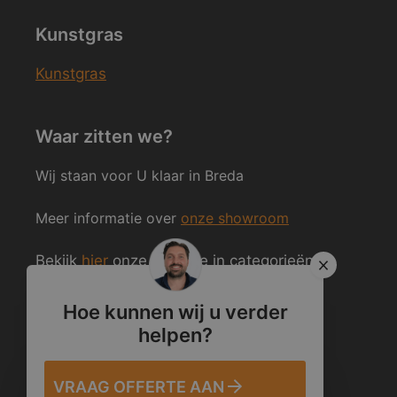
Kunstgras
Kunstgras
Waar zitten we?
Wij staan voor U klaar in Breda
Meer informatie over
onze showroom
Bekijk
hier
onze website in categorieën
ingedeeld.
Hoe kunnen wij u verder
helpen?
Volg ons ook op Social Media
VRAAG OFFERTE AAN