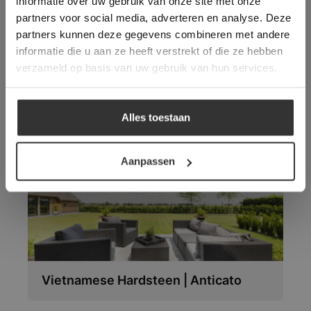
informatie over uw gebruik van onze site met onze
toestemming voor alle cookies in
partners voor social media, adverteren en analyse. Deze
overeenstemming met ons cookiebeleid.
Lees
verder
partners kunnen deze gegevens combineren met andere
informatie die u aan ze heeft verstrekt of die ze hebben
ALLES ACCEPTEREN
verzameld op basis van uw gebruik van hun services.
Vloeren die wellicht ook
ALLES AFWIJZEN
uw interesse hebben:
Alles toestaan
DETAILS WEERGEVEN
Aanpassen
Vietnamese Hardsteen | Anticato