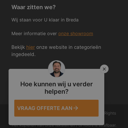
Waar zitten we?
Wij staan voor U klaar in Breda
Meer informatie over
onze showroom
Bekijk
hier
onze website in categorieën
ingedeeld.
Volg ons ook op Social Media
Hoe kunnen wij u verder
helpen?
VRAAG OFFERTE AAN
© 2012 – 2026 Van den Heuvel & Van Duuren. All Rights
Reserved.
Het kopiëren van onze teksten en / of foto’s is strafbaar.