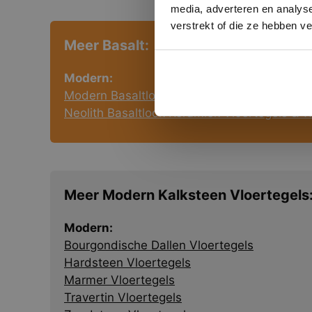
media, adverteren en analys
verstrekt of die ze hebben v
Meer Basalt:
Modern:
Modern Basaltlook Keramiek Vloertegels & 
Neolith Basaltlook Keramiek Vloertegels & 
Meer Modern Kalksteen Vloertegels
Modern:
Bourgondische Dallen Vloertegels
Hardsteen Vloertegels
Marmer Vloertegels
Travertin Vloertegels