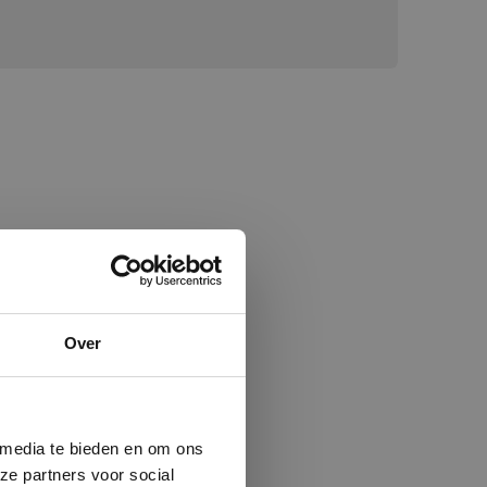
×
Over
ministrator.
e maken van
beleid.
Lees
 media te bieden en om ons
ze partners voor social