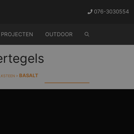
076-3030554
PROJECTEN
OUTDOOR
ertegels
BASALT
LKSTEEN
>