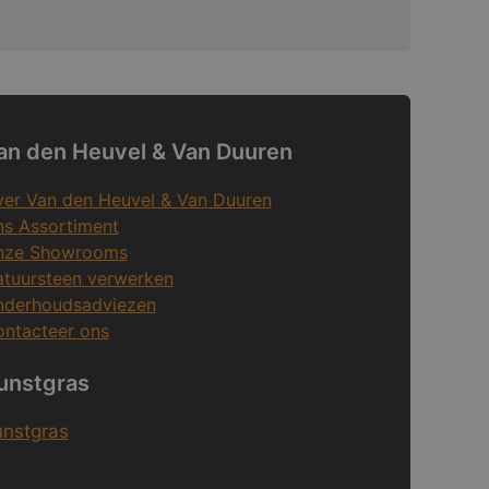
an den Heuvel & Van Duuren
er Van den Heuvel & Van Duuren
s Assortiment
nze Showrooms
tuursteen verwerken
nderhoudsadviezen
ntacteer ons
unstgras
unstgras