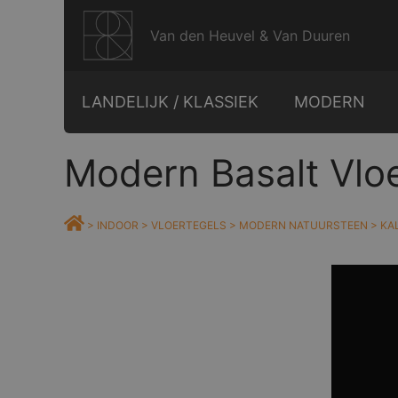
Ga
naar
Van den Heuvel & Van Duuren
de
inhoud
LANDELIJK / KLASSIEK
MODERN
Modern Basalt Vlo
>
INDOOR
>
VLOERTEGELS
>
MODERN NATUURSTEEN
>
KA