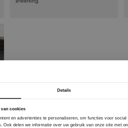
afwerking.
Details
Deze website maakt gebruik van cookies.
 Banner was deleted and is no longer working. Please contact the website ad
te gebruikt cookies om de gebruikerservaring te verbeteren. Door gebruik t
 van cookies
e geeft u toestemming voor alle cookies in overeenstemming met ons cookie
ent en advertenties te personaliseren, om functies voor social
verder
. Ook delen we informatie over uw gebruik van onze site met on