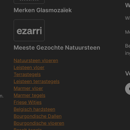
W
Merken Glasmozaïek
Wi
Me
Be
Meeste Gezochte Natuursteen
in
Natuursteen vloeren
Leisteen vloer
V
Terrastegels
Leisteen terrastegels
Marmer vloer
Marmer tegels
n.
Friese Witjes
Belgisch hardsteen
Bourgondische Dallen
Bourgondische vloeren
Basalt tegels