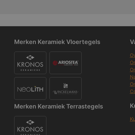
Merken Keramiek Vloertegels
V
Ov
On
O
Na
O
Co
K
Merken Keramiek Terrastegels
K