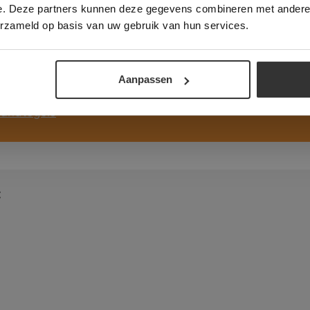
e. Deze partners kunnen deze gegevens combineren met andere i
ALLES ACCEPTEREN
ALLES AFWIJZEN
erzameld op basis van uw gebruik van hun services.
DETAILS WEERGEVEN
Aanpassen
Wandtegels
Wandtegels
: