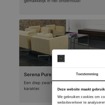
gemakkelijk in het onderhoud!
Serena Pure Black | Gezoet
Toestemming
Een diep zwarte Basalt met een chique
This Cookie
Deze websi
karakter.
Deze website maakt gebruik
onze websit
We gebruiken cookies om cont
websiteverkeer te analyseren