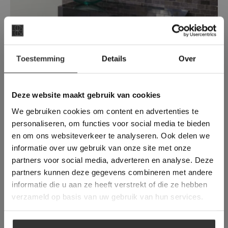
×
Toestemming
Details
Over
Deze website maakt
gebruik van cookies.
This Cookie Banner was deleted and is no
Deze website maakt gebruik van cookies
longer working. Please contact the website
We gebruiken cookies om content en advertenties te
administrator.
Belgisch Hardsteen | Gepolijst
Deze website gebruikt cookies om de
personaliseren, om functies voor social media te bieden
gebruikerservaring te verbeteren. Door
Een luxe Belgisch hardsteen met glans en
en om ons websiteverkeer te analyseren. Ook delen we
gebruik te maken van onze website geeft u
een perfect beeld op de fossielen.
informatie over uw gebruik van onze site met onze
toestemming voor alle cookies in
partners voor social media, adverteren en analyse. Deze
overeenstemming met ons cookiebeleid.
Lees
verder
partners kunnen deze gegevens combineren met andere
informatie die u aan ze heeft verstrekt of die ze hebben
ALLES ACCEPTEREN
verzameld op basis van uw gebruik van hun services.
ALLES AFWIJZEN