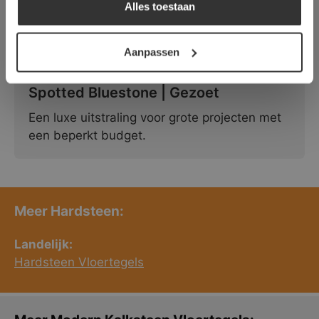
Alles toestaan
DETAILS WEERGEVEN
Aanpassen
Spotted Bluestone | Gezoet
Een luxe uitstraling voor grote projecten met
een beperkt budget.
Meer Hardsteen:
Landelijk:
Hardsteen Vloertegels