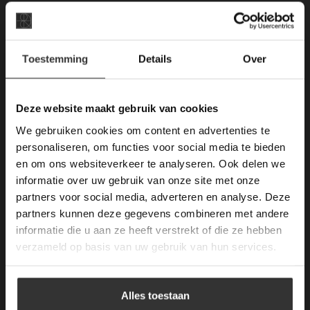
E-mail: info@vdh-vd.nl
×
Openingstijden Breda:
Toestemming
Details
Over
Deze website maakt
Kantoor:
gebruik van cookies.
Ma. t/m Zat: 8:30 tot 17:00
This Cookie Banner was deleted and is no
Deze website maakt gebruik van cookies
Zondag gesloten.
longer working. Please contact the website
We gebruiken cookies om content en advertenties te
administrator.
Deze website gebruikt cookies om de
personaliseren, om functies voor social media te bieden
Algemene voorwaarden
gebruikerservaring te verbeteren. Door
en om ons websiteverkeer te analyseren. Ook delen we
Mail ons
gebruik te maken van onze website geeft u
informatie over uw gebruik van onze site met onze
toestemming voor alle cookies in
partners voor social media, adverteren en analyse. Deze
overeenstemming met ons cookiebeleid.
Lees
KVK: 59667419
verder
partners kunnen deze gegevens combineren met andere
informatie die u aan ze heeft verstrekt of die ze hebben
ALLES ACCEPTEREN
verzameld op basis van uw gebruik van hun services.
Openstaande Vacatures
ALLES AFWIJZEN
Kom werken bij van den Heuvel & van Duuren.
–
Vacatures (1)
Alles toestaan