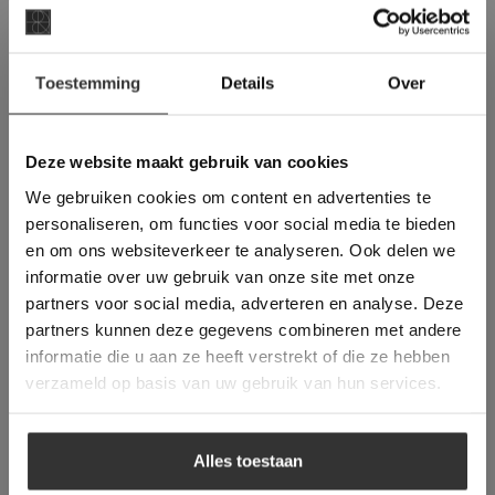
Black Marble
×
De Donkerste Mozaïek uit de Zen Serie.
Toestemming
Details
Over
Deze website maakt
gebruik van cookies.
This Cookie Banner was deleted and is no
Deze website maakt gebruik van cookies
longer working. Please contact the website
We gebruiken cookies om content en advertenties te
administrator.
Deze website gebruikt cookies om de
personaliseren, om functies voor social media te bieden
gebruikerservaring te verbeteren. Door
en om ons websiteverkeer te analyseren. Ook delen we
gebruik te maken van onze website geeft u
informatie over uw gebruik van onze site met onze
toestemming voor alle cookies in
partners voor social media, adverteren en analyse. Deze
overeenstemming met ons cookiebeleid.
Lees
verder
partners kunnen deze gegevens combineren met andere
informatie die u aan ze heeft verstrekt of die ze hebben
Ezarri Glasmozaïek | Zen Collection |
ALLES ACCEPTEREN
verzameld op basis van uw gebruik van hun services.
Bali Stone
ALLES AFWIJZEN
Een stukje Bali in uw eigen huis.
Alles toestaan
DETAILS WEERGEVEN