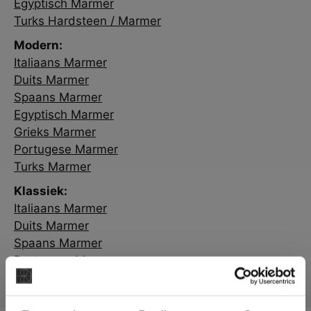
Egyptisch Marmer
Turks Hardsteen / Marmer
Modern:
Italiaans Marmer
Duits Marmer
Spaans Marmer
Egyptisch Marmer
Grieks Marmer
Portugese Marmer
Turks Marmer
Klassiek:
Italiaans Marmer
Duits Marmer
Spaans Marmer
Portugese Marmer
Terrazzo Stone / Granito Marmer
×