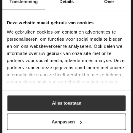
Toestemming
Details
Over
Deze website maakt
gebruik van cookies.
Contactgegevens
This Cookie Banner was deleted and is no
Deze website maakt gebruik van cookies
longer working. Please contact the website
Van den Heuvel & Van Duuren
We gebruiken cookies om content en advertenties te
administrator.
Deze website gebruikt cookies om de
personaliseren, om functies voor social media te bieden
Magazijn / Showroom:
gebruikerservaring te verbeteren. Door
en om ons websiteverkeer te analyseren. Ook delen we
gebruik te maken van onze website geeft u
Terheijdenseweg 469
informatie over uw gebruik van onze site met onze
toestemming voor alle cookies in
(voor navigatie: Hazepad 17)
partners voor social media, adverteren en analyse. Deze
overeenstemming met ons cookiebeleid.
Lees
4825 BK Breda
verder
partners kunnen deze gegevens combineren met andere
informatie die u aan ze heeft verstrekt of die ze hebben
tel: 076-3030554
ALLES ACCEPTEREN
verzameld op basis van uw gebruik van hun services.
E-mail: info@vdh-vd.nl
ALLES AFWIJZEN
Alles toestaan
Openingstijden Breda:
DETAILS WEERGEVEN
Kantoor:
Aanpassen
Ma. t/m Zat: 8:30 tot 17:00