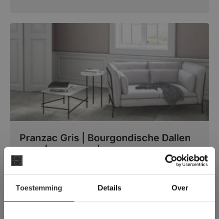
Pranzac Gris | Bourgondische Dallen
Look | Keramiek | Mat
Het keramische alternatief voor Franse
×
Bourgondische Dallen
Toestemming
Details
Over
Deze website maakt
gebruik van cookies.