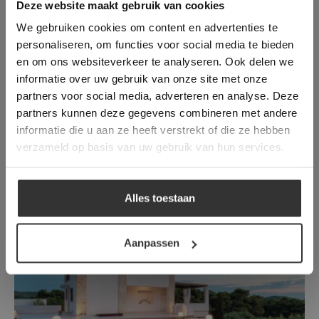
This Cookie Banner was deleted and is no
Deze website maakt gebruik van cookies
longer working. Please contact the website
We gebruiken cookies om content en advertenties te
administrator.
Deze website gebruikt cookies om de
personaliseren, om functies voor social media te bieden
gebruikerservaring te verbeteren. Door
en om ons websiteverkeer te analyseren. Ook delen we
gebruik te maken van onze website geeft u
informatie over uw gebruik van onze site met onze
toestemming voor alle cookies in
partners voor social media, adverteren en analyse. Deze
overeenstemming met ons cookiebeleid.
Lees
verder
partners kunnen deze gegevens combineren met andere
informatie die u aan ze heeft verstrekt of die ze hebben
ALLES ACCEPTEREN
Pranzac Beige | Bourgondische Dallen
verzameld op basis van uw gebruik van hun services.
Look | Keramiek | Mat
ALLES AFWIJZEN
Het meest natuurgetrouwe alternatief voor
Alles toestaan
de verouderde Dallen
DETAILS WEERGEVEN
Aanpassen