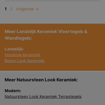
Pagina
Pagina
1
2
Volgende
→
Meer Landelijk Keramiek Vloertegels &
Wandtegels:
Landelijk:
Houtlook Keramiek
Beton Look Keramiek
Meer Natuursteen Look Keramiek:
Modern:
Natuursteen Look Keramiek Terrastegels