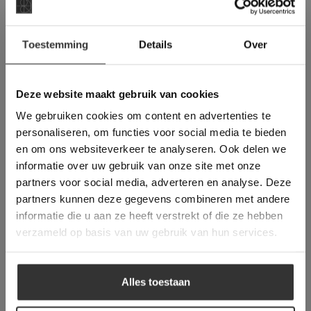
×
Toestemming
Details
Over
Deze website maakt
gebruik van cookies.
This Cookie Banner was deleted and is no
Deze website maakt gebruik van cookies
longer working. Please contact the website
We gebruiken cookies om content en advertenties te
administrator.
Belgisch Hardsteen Look | Ardenner
Deze website gebruikt cookies om de
personaliseren, om functies voor social media te bieden
gebruikerservaring te verbeteren. Door
Gris | Keramiek
en om ons websiteverkeer te analyseren. Ook delen we
gebruik te maken van onze website geeft u
informatie over uw gebruik van onze site met onze
toestemming voor alle cookies in
De Belgisch Hardsteen Look Ardenner Gris is
partners voor social media, adverteren en analyse. Deze
overeenstemming met ons cookiebeleid.
Lees
een perfecte imitatie van de echte Belgisch
verder
partners kunnen deze gegevens combineren met andere
Hardsteen Raamzaag Gezaagd.
informatie die u aan ze heeft verstrekt of die ze hebben
ALLES ACCEPTEREN
verzameld op basis van uw gebruik van hun services.
ALLES AFWIJZEN
Alles toestaan
DETAILS WEERGEVEN