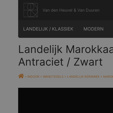
Ga
naar
Van den Heuvel & Van Duuren
de
inhoud
LANDELIJK / KLASSIEK
MODERN
Landelijk Marokkaa
Antraciet / Zwart
>
INDOOR
>
WANDTEGELS
>
LANDELIJK KERAMIEK
>
MAROK