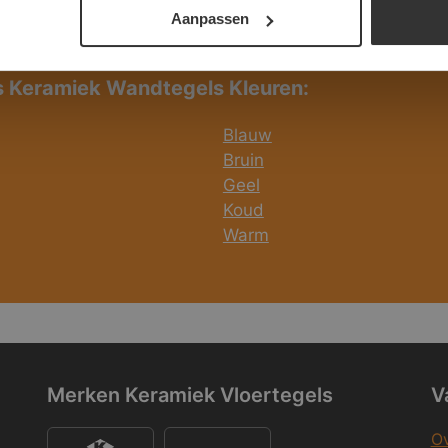
Aanpassen
s Keramiek Wandtegels Kleuren:
Blauw
Bruin
Geel
Koud
Warm
Merken Keramiek Vloertegels
V
Ov