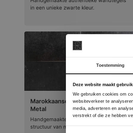
Handgemaakte authentieke wandtegels
in een unieke zwarte kleur.
Toestemming
This Cookie
Deze websi
Deze website maakt gebruik
onze websit
We gebruiken cookies om cont
Marokkaanse Zelliges Tegels | Noir
websiteverkeer te analyseren
Metal
media, adverteren en analys
verstrekt of die ze hebben v
Handgemaakte wandtegels met de
structuur van metaal.