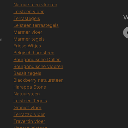
Natuursteen vloeren
Leisteen vloer
V
Terrastegels
Leisteen terrastegels
Marmer vloer
Marmer tegels
n.
Friese Witjes
Belgisch hardsteen
Bourgondische Dallen
Bourgondische vloeren
Basalt tegels
Blackberry natuursteen
Harappa Stone
Natuursteen
Leisteen Tegels
Graniet vloer
Terrazzo vloer
Travertin vloer
Noorse leisteen