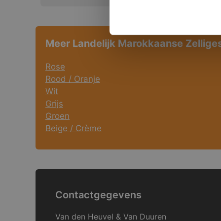
Meer Landelijk Marokkaanse Zellige
Rose
Rood / Oranje
Wit
Grijs
Groen
Beige / Crème
Contactgegevens
Van den Heuvel & Van Duuren