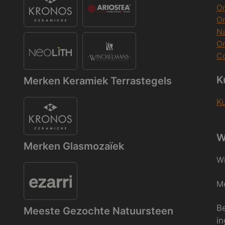
On
O
Na
O
Co
K
Merken Keramiek Terrastegels
K
W
Merken Glasmozaïek
Wi
Me
Be
Meeste Gezochte Natuursteen
in