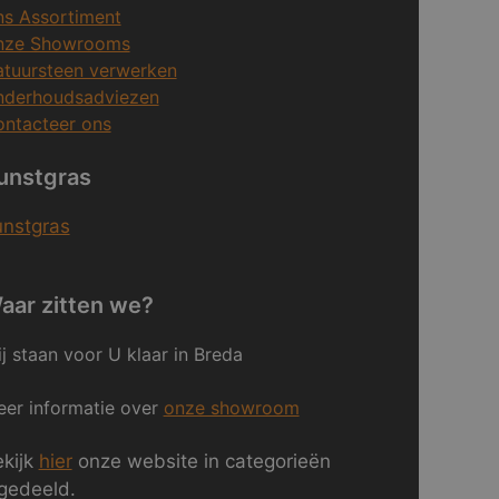
s Assortiment
nze Showrooms
tuursteen verwerken
nderhoudsadviezen
ntacteer ons
unstgras
unstgras
aar zitten we?
j staan voor U klaar in Breda
er informatie over
onze showroom
kijk
hier
onze website in categorieën
gedeeld.