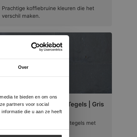
Prachtige koffiebruine kleuren die het
verschil maken.
×
Over
ministrator.
e maken van
beleid.
Lees
 media te bieden en om ons
Marokkaanse Zelliges Tegels | Gris
ze partners voor social
Orage
nformatie die u aan ze heeft
Handgemaakte grijze wandtegels met
een bijzondere uitstraling.