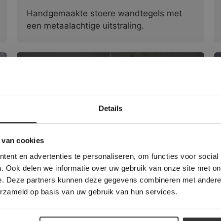
Handgemaakte stoere wandtegels met
een metaalachtige uitstraling.
Details
Deze website maakt gebruik van cookies.
 Banner was deleted and is no longer working. Please contact the website ad
te gebruikt cookies om de gebruikerservaring te verbeteren. Door gebruik t
 van cookies
e geeft u toestemming voor alle cookies in overeenstemming met ons cookie
ent en advertenties te personaliseren, om functies voor social
verder
Marokkaanse Zelliges Tegels | Gris
. Ook delen we informatie over uw gebruik van onze site met on
Nocture
e. Deze partners kunnen deze gegevens combineren met andere i
ALLES ACCEPTEREN
ALLES AFWIJZEN
erzameld op basis van uw gebruik van hun services.
Deze warm grijze Zelliges zijn een
DETAILS WEERGEVEN
toevoeging aan ieder interieur.