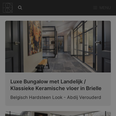
Ga
MENU
naar
de
inhoud
Luxe Bungalow met Landelijk /
Klassieke Keramische vloer in Brielle
Belgisch Hardsteen Look - Abdij Verouderd