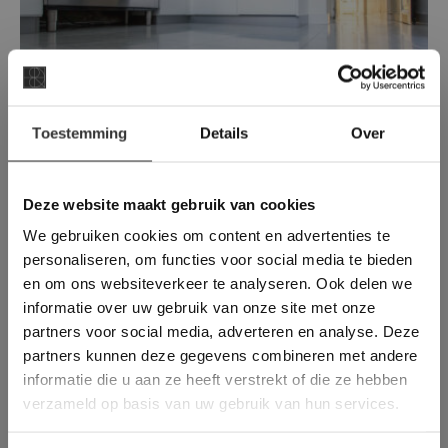
×
Toestemming
Details
Over
Deze website maakt
gebruik van cookies.
Landelijk / Klassieke en Moderne
marmer & Moderne keramiek in Breda
This Cookie Banner was deleted and is no
Deze website maakt gebruik van cookies
longer working. Please contact the website
Belgisch Hardsteen Look - Gezoet + Bianco
We gebruiken cookies om content en advertenties te
administrator.
Carrara - Type-C
Deze website gebruikt cookies om de
personaliseren, om functies voor social media te bieden
gebruikerservaring te verbeteren. Door
en om ons websiteverkeer te analyseren. Ook delen we
gebruik te maken van onze website geeft u
informatie over uw gebruik van onze site met onze
toestemming voor alle cookies in
partners voor social media, adverteren en analyse. Deze
overeenstemming met ons cookiebeleid.
Lees
verder
partners kunnen deze gegevens combineren met andere
informatie die u aan ze heeft verstrekt of die ze hebben
ALLES ACCEPTEREN
verzameld op basis van uw gebruik van hun services.
ALLES AFWIJZEN