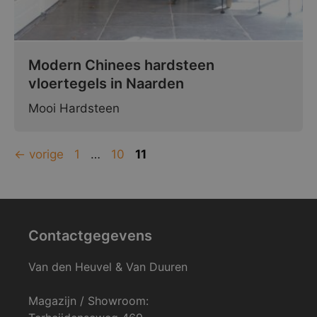
Modern Chinees hardsteen
vloertegels in Naarden
Mooi Hardsteen
Pagina
Pagina
Pagina
←
vorige
1
…
10
11
Contactgegevens
Van den Heuvel & Van Duuren
Magazijn / Showroom: