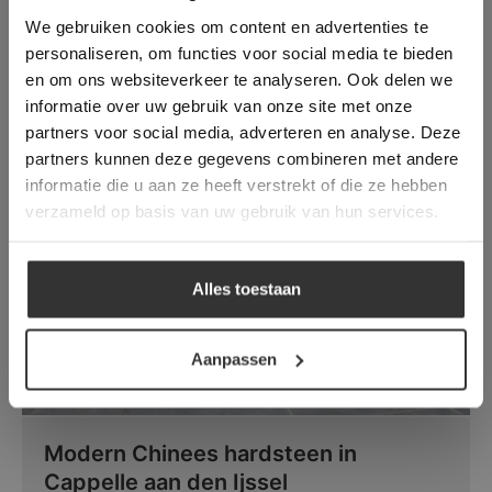
longer working. Please contact the website
We gebruiken cookies om content en advertenties te
administrator.
Modern Chinees hardsteen
Deze website gebruikt cookies om de
personaliseren, om functies voor social media te bieden
vloertegels in Rotterdam
gebruikerservaring te verbeteren. Door
en om ons websiteverkeer te analyseren. Ook delen we
gebruik te maken van onze website geeft u
informatie over uw gebruik van onze site met onze
Spotted Bluestone - Gezoet (Chinese
toestemming voor alle cookies in
partners voor social media, adverteren en analyse. Deze
overeenstemming met ons cookiebeleid.
Lees
Hardsteen)
verder
partners kunnen deze gegevens combineren met andere
informatie die u aan ze heeft verstrekt of die ze hebben
ALLES ACCEPTEREN
verzameld op basis van uw gebruik van hun services.
ALLES AFWIJZEN
Alles toestaan
DETAILS WEERGEVEN
Aanpassen
Modern Chinees hardsteen in
Cappelle aan den Ijssel