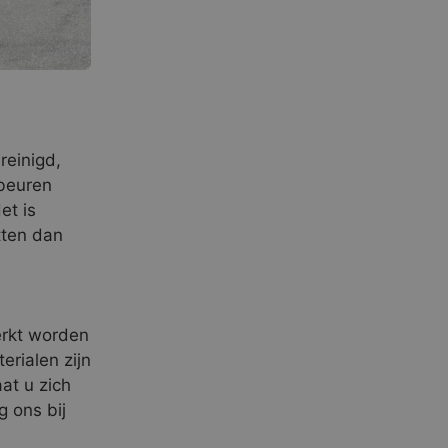
reinigd,
beuren
et is
tten dan
erkt worden
erialen zijn
at u zich
 ons bij