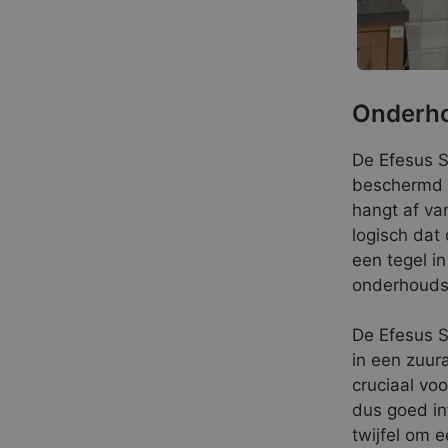
Onderho
De Efesus S
beschermd 
hangt af va
logisch dat
een tegel i
onderhoudsa
De Efesus S
in een zuura
cruciaal voo
dus goed in
twijfel om 