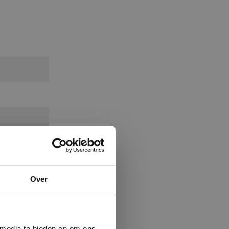
×
Over
ministrator.
e maken van
beleid.
Lees
 media te bieden en om ons