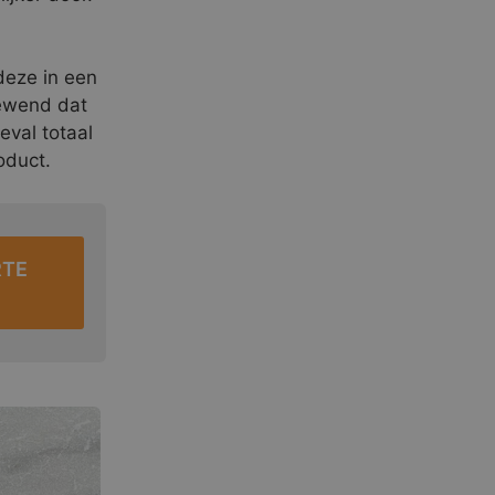
deze in een
gewend dat
eval totaal
oduct.
RTE