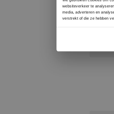
websiteverkeer te analyseren
Woonkamer, 
media, adverteren en analys
verstrekt of die ze hebben v
Vraag di
offerte