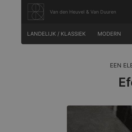
Ga
naar
Van den Heuvel & Van Duuren
de
inhoud
LANDELIJK / KLASSIEK
MODERN
EEN EL
Ef