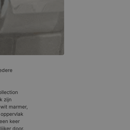
iedere
llection
 zijn
 wit marmer,
 oppervlak
 een keer
lijker door.