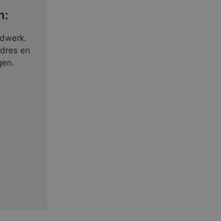
n:
ndwerk.
adres en
gen.