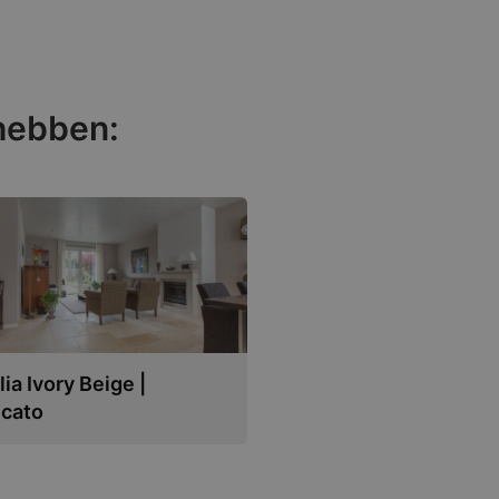
 hebben:
ia Ivory Beige |
icato