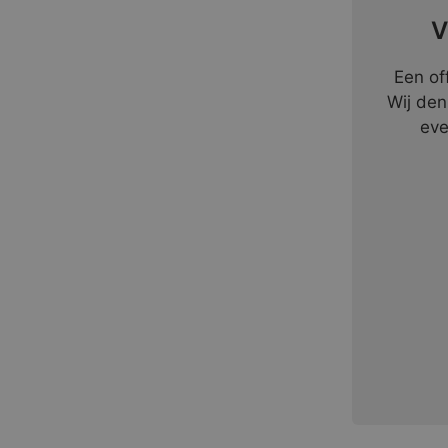
V
Een of
Wij den
eve