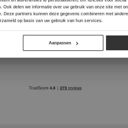
. Ook delen we informatie over uw gebruik van onze site met on
keuken, hal / gang, toilet, badkamer
e. Deze partners kunnen deze gegevens combineren met andere i
ALLES ACCEPTEREN
ALLES AFWIJZEN
erzameld op basis van uw gebruik van hun services.
DETAILS WEERGEVEN
VRAAG NU EEN OFFE
rect een vrijblijvende
Aanpassen
 aan voor deze vloer:
AAN