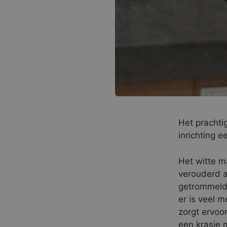
Het prachti
inrichting e
Het witte m
verouderd a
getrommeld 
er is veel 
zorgt ervoor
een krasje m