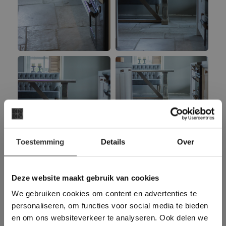
×
Toestemming
Details
Over
Deze website maakt
gebruik van cookies.
This Cookie Banner was deleted and is no
Deze website maakt gebruik van cookies
longer working. Please contact the website
We gebruiken cookies om content en advertenties te
administrator.
Deze website gebruikt cookies om de
personaliseren, om functies voor social media te bieden
gebruikerservaring te verbeteren. Door
en om ons websiteverkeer te analyseren. Ook delen we
gebruik te maken van onze website geeft u