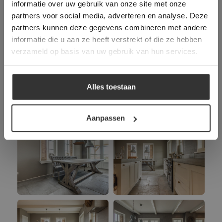
informatie over uw gebruik van onze site met onze
toestemming voor alle cookies in
partners voor social media, adverteren en analyse. Deze
overeenstemming met ons cookiebeleid.
Lees
verder
partners kunnen deze gegevens combineren met andere
informatie die u aan ze heeft verstrekt of die ze hebben
ALLES ACCEPTEREN
verzameld op basis van uw gebruik van hun services.
ALLES AFWIJZEN
Alles toestaan
DETAILS WEERGEVEN
Aanpassen