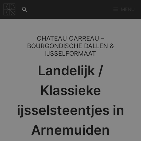
Ga
MENU
naar
de
inhoud
CHATEAU CARREAU –
BOURGONDISCHE DALLEN &
IJSSELFORMAAT
Landelijk /
Klassieke
ijsselsteentjes in
Arnemuiden