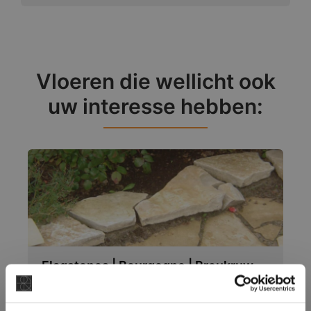
Vloeren die wellicht ook
uw interesse hebben:
Flagstones | Bourgogne | Breukruw
×