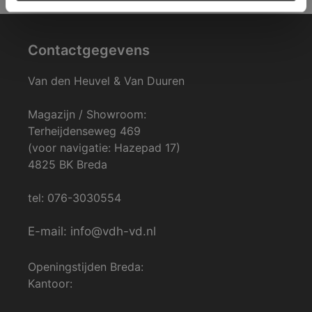
Contactgegevens
Van den Heuvel & Van Duuren
Magazijn / Showroom:
Terheijdenseweg 469
(voor navigatie: Hazepad 17)
4825 BK Breda
tel: 076-3030554
E-mail: info@vdh-vd.nl
Openingstijden Breda:
Kantoor: