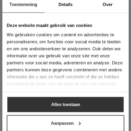
Toestemming
Details
Over
Deze website maakt
gebruik van cookies.
This Cookie Banner was deleted and is no
Deze website maakt gebruik van cookies
longer working. Please contact the website
We gebruiken cookies om content en advertenties te
administrator.
Deze website gebruikt cookies om de
personaliseren, om functies voor social media te bieden
gebruikerservaring te verbeteren. Door
Flagstones | Aseria | Breukruw
en om ons websiteverkeer te analyseren. Ook delen we
gebruik te maken van onze website geeft u
informatie over uw gebruik van onze site met onze
toestemming voor alle cookies in
partners voor social media, adverteren en analyse. Deze
overeenstemming met ons cookiebeleid.
Lees
verder
partners kunnen deze gegevens combineren met andere
informatie die u aan ze heeft verstrekt of die ze hebben
ALLES ACCEPTEREN
verzameld op basis van uw gebruik van hun services.
ALLES AFWIJZEN
Alles toestaan
DETAILS WEERGEVEN
Flagstones | Alta | Breukruw
Aanpassen