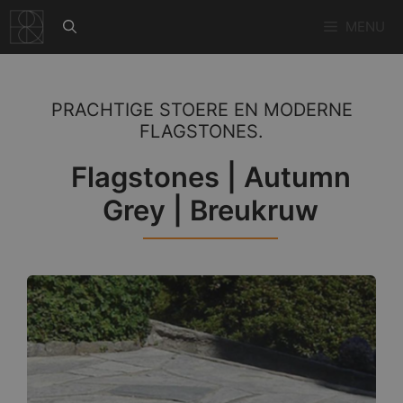
Ga
MENU
naar
de
inhoud
PRACHTIGE STOERE EN MODERNE
FLAGSTONES.
Flagstones | Autumn
Grey | Breukruw