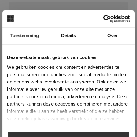
Vraag direct een vrijblijvende
offerte aan voor deze vloer:
×
Toestemming
Details
Over
Deze website maakt
VRAAG NU EEN OFFERTE AAN
gebruik van cookies.
This Cookie Banner was deleted and is no
Deze website maakt gebruik van cookies
longer working. Please contact the website
We gebruiken cookies om content en advertenties te
administrator.
Deze website gebruikt cookies om de
personaliseren, om functies voor social media te bieden
gebruikerservaring te verbeteren. Door
en om ons websiteverkeer te analyseren. Ook delen we
gebruik te maken van onze website geeft u
informatie over uw gebruik van onze site met onze
toestemming voor alle cookies in
partners voor social media, adverteren en analyse. Deze
overeenstemming met ons cookiebeleid.
Lees
verder
partners kunnen deze gegevens combineren met andere
informatie die u aan ze heeft verstrekt of die ze hebben
ALLES ACCEPTEREN
verzameld op basis van uw gebruik van hun services.
ALLES AFWIJZEN
Vraag direct een