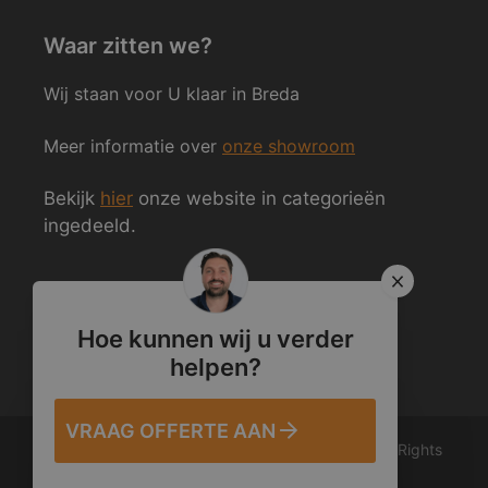
Waar zitten we?
Wij staan voor U klaar in Breda
Meer informatie over
onze showroom
Bekijk
hier
onze website in categorieën
ingedeeld.
Volg ons ook op Social Media
Hoe kunnen wij u verder
helpen?
VRAAG OFFERTE AAN
© 2012 – 2026 Van den Heuvel & Van Duuren. All Rights
Reserved.