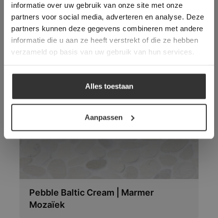
informatie over uw gebruik van onze site met onze
toestemming voor alle cookies in
partners voor social media, adverteren en analyse. Deze
overeenstemming met ons cookiebeleid.
Lees
verder
partners kunnen deze gegevens combineren met andere
informatie die u aan ze heeft verstrekt of die ze hebben
ALLES ACCEPTEREN
verzameld op basis van uw gebruik van hun services.
Vloeren die wellicht ook
ALLES AFWIJZEN
uw interesse hebben:
Alles toestaan
DETAILS WEERGEVEN
Aanpassen
Pebble Baltic Cream | Marmer
Mozaïek