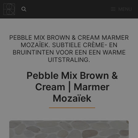
Ga
MENU
naar
de
inhoud
PEBBLE MIX BROWN & CREAM MARMER
MOZAÏEK. SUBTIELE CRÈME- EN
BRUINTINTEN VOOR EEN EEN WARME
UITSTRALING.
Pebble Mix Brown &
Cream | Marmer
Mozaïek