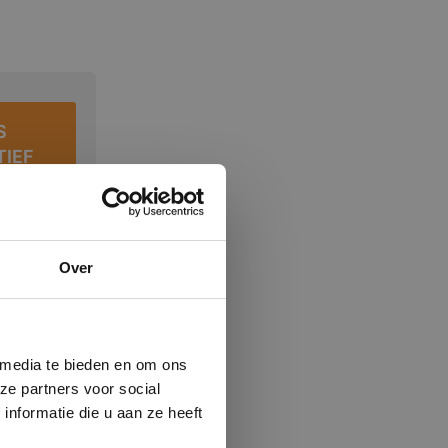
S
TIEF
×
Over
ministrator.
e maken van
beleid.
Lees
 media te bieden en om ons
ze partners voor social
nformatie die u aan ze heeft