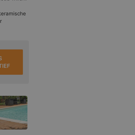
 keramische
r
S
TIEF