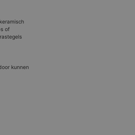
 keramisch
es of
rastegels
rdoor kunnen