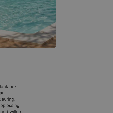
plank ook
van
leuring,
 oplossing
oud willen.