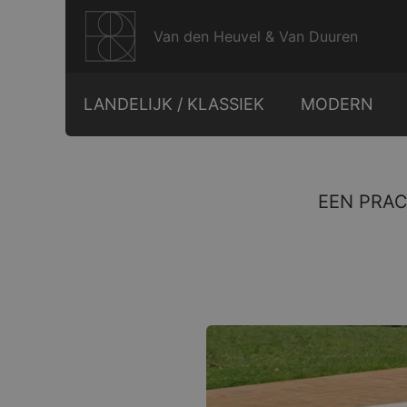
Ga
naar
Van den Heuvel & Van Duuren
de
inhoud
LANDELIJK / KLASSIEK
MODERN
EEN PRAC