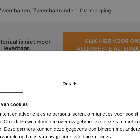
 Zwembaden, Zwembadranden, Overkapping
KLIK HIER VOOR ON
teriaal is niet meer
leverbaar.
ALLERBESTE ALTERNA
Details
Deze website maakt gebruik van cookies.
 Banner was deleted and is no longer working. Please contact the website ad
te gebruikt cookies om de gebruikerservaring te verbeteren. Door gebruik t
 van cookies
e geeft u toestemming voor alle cookies in overeenstemming met ons cookie
ent en advertenties te personaliseren, om functies voor social
verder
. Ook delen we informatie over uw gebruik van onze site met on
e. Deze partners kunnen deze gegevens combineren met andere i
ALLES ACCEPTEREN
ALLES AFWIJZEN
erzameld op basis van uw gebruik van hun services.