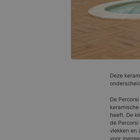
Deze kerami
onderschei
De Percorsi 
keramische 
heeft. De k
de Percorsi 
vlekken en 
voor mensen