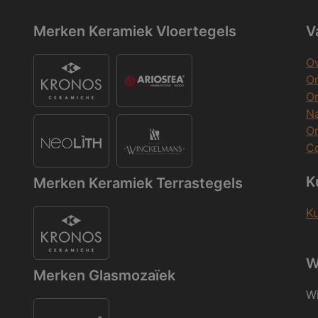
Merken Keramiek Vloertegels
V
Ov
On
O
Na
O
Co
K
Merken Keramiek Terrastegels
K
W
Merken Glasmozaïek
Wi