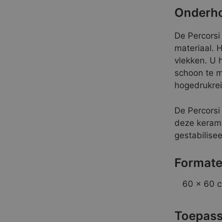
Onderho
De Percors
materiaal. H
vlekken. U 
schoon te m
hogedrukrei
De Percorsi
deze kerami
gestabilise
Formate
60 x 60 c
Toepass