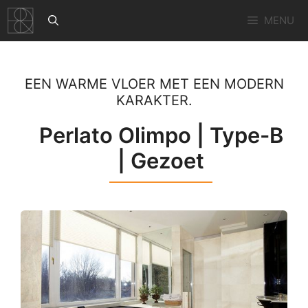
Ga
MENU
naar
de
inhoud
EEN WARME VLOER MET EEN MODERN
KARAKTER.
Perlato Olimpo | Type-B
| Gezoet