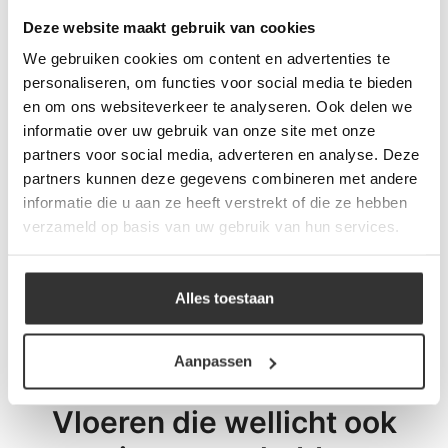
Deze website maakt gebruik van cookies
We gebruiken cookies om content en advertenties te
#1 in de categorie vloeren op
personaliseren, om functies voor social media te bieden
Trustpilot
en om ons websiteverkeer te analyseren. Ook delen we
Binnen 24 uur een passende
informatie over uw gebruik van onze site met onze
offerte
partners voor social media, adverteren en analyse. Deze
Legwerk vanuit het
partners kunnen deze gegevens combineren met andere
tegelzettersgilde
informatie die u aan ze heeft verstrekt of die ze hebben
Meer dan 500 m2 showroom
verzameld op basis van uw gebruik van hun services.
Meer dan 500 m2 showtuin
Alles toestaan
Aanpassen
Vloeren die wellicht ook