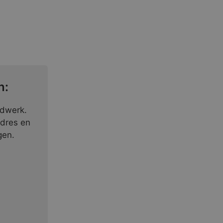
n:
ndwerk.
adres en
gen.