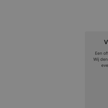
V
Een of
Wij den
eve