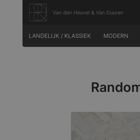
Ga
naar
Van den Heuvel & Van Duuren
de
inhoud
LANDELIJK / KLASSIEK
MODERN
Random 