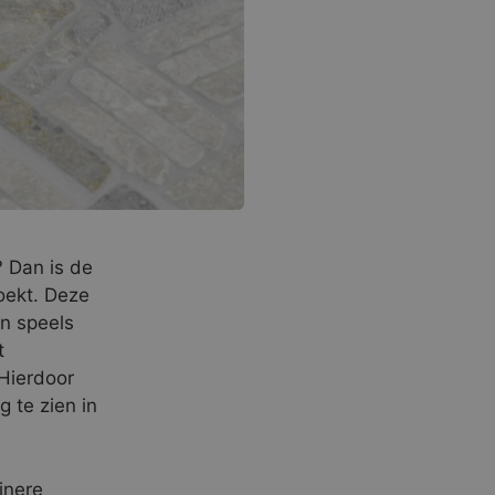
? Dan is de
oekt. Deze
en speels
t
 Hierdoor
 te zien in
inere