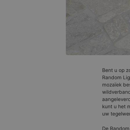
Bent u op z
Random Ligh
mozaïek bes
wildverban
aangeleverd
kunt u het 
uw tegelwer
De Random L