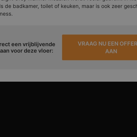
ls de badkamer, toilet of keuken, maar is ook zeer gesch
lness.
VRAAG NU EEN OFFE
rect een vrijblijvende
 aan voor deze vloer:
AAN