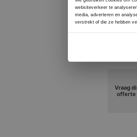
websiteverkeer te analyseren
Formate
media, adverteren en analys
verstrekt of die ze hebben v
30 x 30 c
Toepass
Badkamer, t
Vraag di
offerte