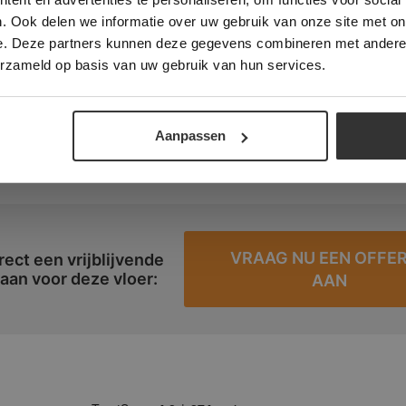
. Ook delen we informatie over uw gebruik van onze site met on
n:
e. Deze partners kunnen deze gegevens combineren met andere i
ALLES ACCEPTEREN
ALLES AFWIJZEN
erzameld op basis van uw gebruik van hun services.
m. Dikte ca 1 cm (Netje)
DETAILS WEERGEVEN
ingen voor deze tegels:
Aanpassen
oilet, keuken, wellness
VRAAG NU EEN OFFE
rect een vrijblijvende
 aan voor deze vloer:
AAN