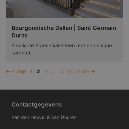
Bourgondische Dallen | Saint Germain
Duras
Een lichte Franse kalksteen met een chique
karakter.
Pagina
Pagina
Pagina
Pagina
←
vorige
1
2
3
…
5
Volgende
→
Contactgegevens
Van den Heuvel & Van Duuren