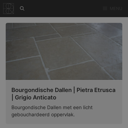
Ga
MENU
naar
de
inhoud
Bourgondische Dallen | Pietra Etrusca
| Grigio Anticato
Bourgondische Dallen met een licht
gebouchardeerd oppervlak.