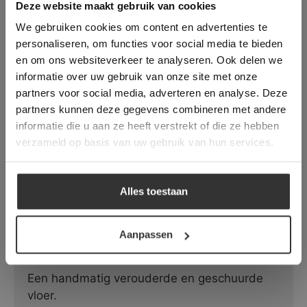
This Cookie Banner was deleted and is no
Deze website maakt gebruik van cookies
Blue Valmy
longer working. Please contact the website
We gebruiken cookies om content en advertenties te
administrator.
Een verouderde Franse Bourgondische Dal
Deze website gebruikt cookies om de
personaliseren, om functies voor social media te bieden
gebruikerservaring te verbeteren. Door
met schitterende grijstinten.
en om ons websiteverkeer te analyseren. Ook delen we
gebruik te maken van onze website geeft u
informatie over uw gebruik van onze site met onze
toestemming voor alle cookies in
partners voor social media, adverteren en analyse. Deze
overeenstemming met ons cookiebeleid.
Lees
verder
partners kunnen deze gegevens combineren met andere
informatie die u aan ze heeft verstrekt of die ze hebben
ALLES ACCEPTEREN
verzameld op basis van uw gebruik van hun services.
ALLES AFWIJZEN
Alles toestaan
DETAILS WEERGEVEN
Aanpassen
Belgisch Hardsteen | Monastery Light
Een handmatig verouderde en geschuurde
vloer.